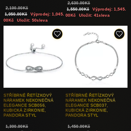
2,630.00Kč
2,100.00Kč
1,550.00Kč
Výprodej: 1,545.
1,050.00Kč
Výprodej: 1,045.
00Kč
Uložit: 41sleva
00Kč
Uložit: 50sleva
STŘÍBRNÉ ŘETÍZKOVÝ
STŘÍBRNÉ ŘETÍZKOVÝ
NÁRAMEK NEKONEČNÁ
NÁRAMEK NEKONEČNÁ
ELEGANCE SCB056,
ELEGANCE SCB037,
KUBICKÁ ZIRKONIE,
KUBICKÁ ZIRKONIE,
PANDORA STYL
PANDORA STYL
1,300.00Kč
1,450.00Kč