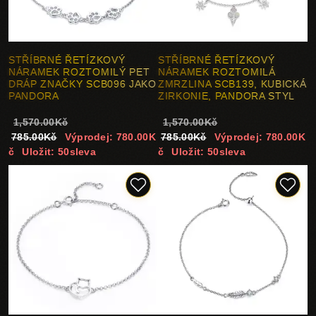
STŘÍBRNÉ ŘETÍZKOVÝ
STŘÍBRNÉ ŘETÍZKOVÝ
NÁRAMEK ROZTOMILÝ PET
NÁRAMEK ROZTOMILÁ
DRÁP ZNAČKY SCB096 JAKO
ZMRZLINA SCB139, KUBICKÁ
PANDORA
ZIRKONIE, PANDORA STYL
1,570.00Kč
1,570.00Kč
785.00Kč
Výprodej: 780.00K
785.00Kč
Výprodej: 780.00K
č
Uložit: 50sleva
č
Uložit: 50sleva