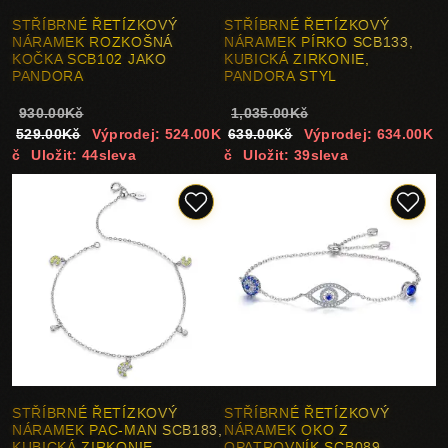
STŘÍBRNÉ ŘETÍZKOVÝ
STŘÍBRNÉ ŘETÍZKOVÝ
NÁRAMEK ROZKOŠNÁ
NÁRAMEK PÍRKO SCB133,
KOČKA SCB102 JAKO
KUBICKÁ ZIRKONIE,
PANDORA
PANDORA STYL
930.00Kč
1,035.00Kč
529.00Kč
Výprodej: 524.00K
639.00Kč
Výprodej: 634.00K
č
Uložit: 44sleva
č
Uložit: 39sleva
STŘÍBRNÉ ŘETÍZKOVÝ
STŘÍBRNÉ ŘETÍZKOVÝ
NÁRAMEK PAC-MAN SCB183,
NÁRAMEK OKO Z
KUBICKÁ ZIRKONIE,
OPATROVNÍK SCB089,