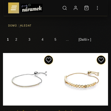
DOMŮ
HLEDAT
::
1
2
3
4
5
...
[Další» ]