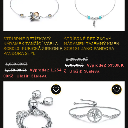
STŘÍBRNÉ ŘETÍZKOVÝ
STŘÍBRNÉ ŘETÍZKOVÝ
NÁRAMEK TANČÍCÍ VČELA
NÁRAMEK TAJEMNÝ KMEN
SCB043, KUBICKÁ ZIRKONIE,
SCB181 JAKO PANDORA
PANDORA STYL
1,200.00Kč
1,830.00Kč
600.00Kč
Výprodej: 595.00K
1,259.00Kč
Výprodej: 1,254.
č
Uložit: 50sleva
00Kč
Uložit: 31sleva