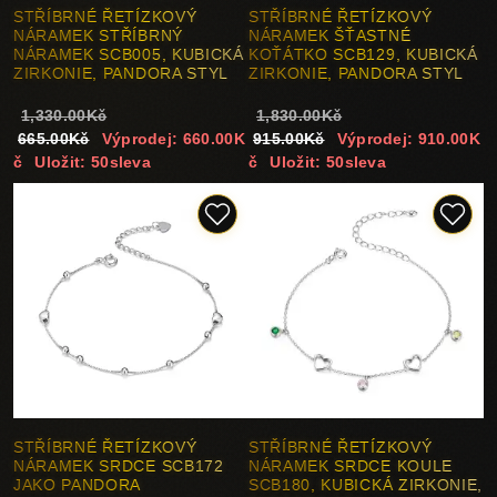
STŘÍBRNÉ ŘETÍZKOVÝ
STŘÍBRNÉ ŘETÍZKOVÝ
NÁRAMEK STŘÍBRNÝ
NÁRAMEK ŠŤASTNÉ
NÁRAMEK SCB005, KUBICKÁ
KOŤÁTKO SCB129, KUBICKÁ
ZIRKONIE, PANDORA STYL
ZIRKONIE, PANDORA STYL
1,330.00Kč
1,830.00Kč
665.00Kč
Výprodej: 660.00K
915.00Kč
Výprodej: 910.00K
č
Uložit: 50sleva
č
Uložit: 50sleva
STŘÍBRNÉ ŘETÍZKOVÝ
STŘÍBRNÉ ŘETÍZKOVÝ
NÁRAMEK SRDCE SCB172
NÁRAMEK SRDCE KOULE
JAKO PANDORA
SCB180, KUBICKÁ ZIRKONIE,