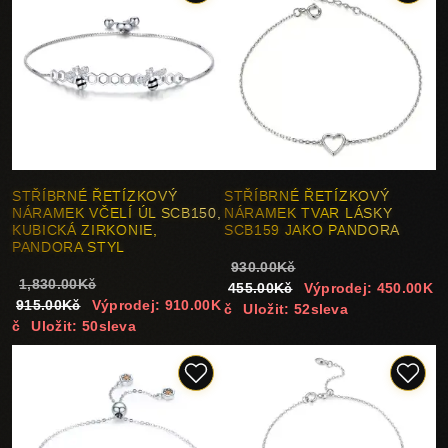
STŘÍBRNÉ ŘETÍZKOVÝ
STŘÍBRNÉ ŘETÍZKOVÝ
NÁRAMEK VČELÍ ÚL SCB150,
NÁRAMEK TVAR LÁSKY
KUBICKÁ ZIRKONIE,
SCB159 JAKO PANDORA
PANDORA STYL
930.00Kč
1,830.00Kč
455.00Kč
Výprodej: 450.00K
915.00Kč
Výprodej: 910.00K
č
Uložit: 52sleva
č
Uložit: 50sleva