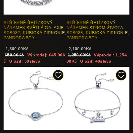
STŘÍBRNÉ ŘETÍZKOVÝ
STŘÍBRNÉ ŘETÍZKOVÝ
NÁRAMEK SVĚTLÁ GALAXIE
NÁRAMEK STROM ŽIVOTA
SCB032, KUBICKÁ ZIRKONIE,
SCB035, KUBICKÁ ZIRKONIE,
PANDORA STYL
PANDORA STYL
1,300.00Kč
2,100.00Kč
650.00Kč
Výprodej: 645.00K
1,259.00Kč
Výprodej: 1,254.
č
Uložit: 50sleva
00Kč
Uložit: 40sleva