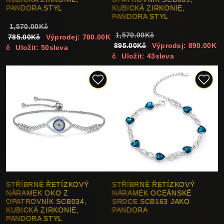
PANDORA STYL
KUBICKÁ ZIRKONIE,
PANDORA STYL
1,570.00Kč
1,570.00Kč
785.00Kč
Výprodej: 780.00K
895.00Kč
Výprodej: 890.00K
č
Uložit: 50sleva
č
Uložit: 43sleva
STŘÍBRNÉ ŘETÍZKOVÝ
STŘÍBRNÉ ŘETÍZKOVÝ
NÁRAMEK OKO Z
NÁRAMEK OCEÁNSKÉ
OPATROVNÍK SCB034,
SRDCE SCB163 JAKO
KUBICKÁ ZIRKONIE,
PANDORA
PANDORA STYL