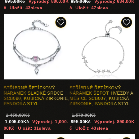
895.00Kč
Výprodej: 890.00K
639.00Kč
Výprodej: 634.00K
č
Uložit: 43sleva
č
Uložit: 47sleva
STŘÍBRNÉ ŘETÍZKOVÝ
STŘÍBRNÉ ŘETÍZKOVÝ
NÁRAMEK SLADKÉ SRDCE
NÁRAMEK ŠEPOT HVĚZDY A
SCB090, KUBICKÁ ZIRKONIE,
MĚSÍCE SCB007, KUBICKÁ
PANDORA STYL
ZIRKONIE, PANDORA STYL
1,450.00Kč
1,570.00Kč
1,005.00Kč
Výprodej: 1,000.
895.00Kč
Výprodej: 890.00K
00Kč
Uložit: 31sleva
č
Uložit: 43sleva