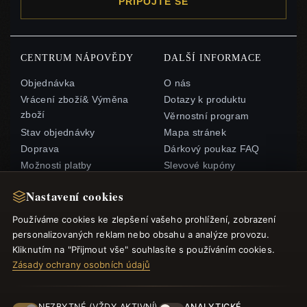
PŘIPOJTE SE
CENTRUM NÁPOVĚDY
DALŠÍ INFORMACE
Objednávka
O nás
Vrácení zboží& Výměna
Dotazy k produktu
zboží
Věrnostní program
Stav objednávky
Mapa stránek
Doprava
Dárkový poukaz FAQ
Možnosti platby
Slevové kupóny
Můj účet& Odměny
Odhlášení z odběru
Nastavení cookies
zpravodaje
Kontaktujte nás
Používáme cookies ke zlepšení vašeho prohlížení, zobrazení
personalizovaných reklam nebo obsahu a analýze provozu.
RYCHLÉ ODKAZY
SLEDUJTE NÁS
Kliknutím na "Přijmout vše" souhlasíte s používáním cookies.
Zásady ochrany osobních údajů
Nové produkty
Speciální nabídky
ZPŮSOBY PLATBY
Blog
NEZBYTNÉ (VŽDY AKTIVNÍ)
ANALYTICKÉ