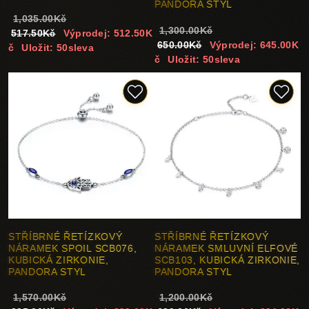
PANDORA STYL
1,035.00Kč
1,300.00Kč
517.50Kč
Výprodej: 512.50K
650.00Kč
Výprodej: 645.00K
č
Uložit: 50sleva
č
Uložit: 50sleva
STŘÍBRNÉ ŘETÍZKOVÝ
STŘÍBRNÉ ŘETÍZKOVÝ
NÁRAMEK SPOIL SCB076,
NÁRAMEK SMLUVNÍ ELFOVÉ
KUBICKÁ ZIRKONIE,
SCB103, KUBICKÁ ZIRKONIE,
PANDORA STYL
PANDORA STYL
1,570.00Kč
1,200.00Kč