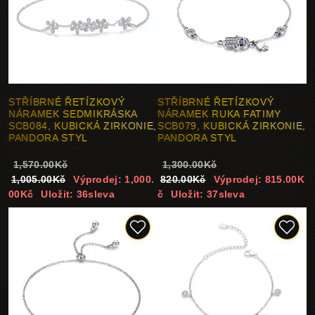
STŘÍBRNÉ ŘETÍZKOVÝ
STŘÍBRNÉ ŘETÍZKOVÝ
NÁRAMEK SEDMIKRÁSKA
NÁRAMEK RUKA FATIMY
SCB084, KUBICKÁ ZIRKONIE,
SCB079, KUBICKÁ ZIRKONIE,
PANDORA STYL
PANDORA STYL
1,570.00Kč
1,300.00Kč
1,005.00Kč
Výprodej: 1,000.
820.00Kč
Výprodej: 815.00K
00Kč
Uložit: 36sleva
č
Uložit: 37sleva