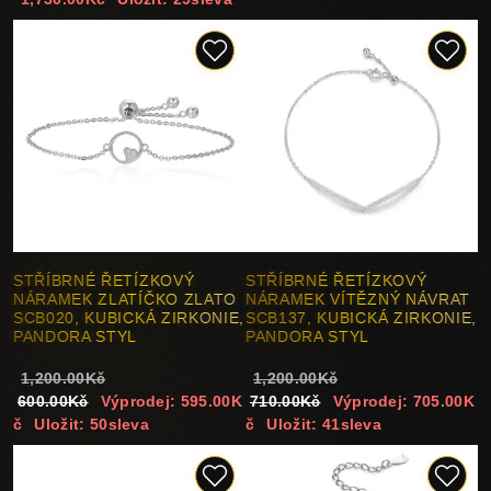
STŘÍBRNÉ ŘETÍZKOVÝ
STŘÍBRNÉ ŘETÍZKOVÝ
NÁRAMEK ZLATÍČKO ZLATO
NÁRAMEK VÍTĚZNÝ NÁVRAT
SCB020, KUBICKÁ ZIRKONIE,
SCB137, KUBICKÁ ZIRKONIE,
PANDORA STYL
PANDORA STYL
1,200.00Kč
1,200.00Kč
600.00Kč
Výprodej: 595.00K
710.00Kč
Výprodej: 705.00K
č
Uložit: 50sleva
č
Uložit: 41sleva