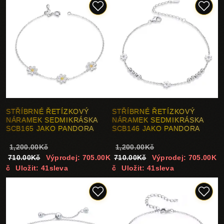
STŘÍBRNÉ ŘETÍZKOVÝ
STŘÍBRNÉ ŘETÍZKOVÝ
NÁRAMEK SEDMIKRÁSKA
NÁRAMEK SEDMIKRÁSKA
SCB165 JAKO PANDORA
SCB146 JAKO PANDORA
1,200.00Kč
1,200.00Kč
710.00Kč
Výprodej: 705.00K
710.00Kč
Výprodej: 705.00K
č
Uložit: 41sleva
č
Uložit: 41sleva