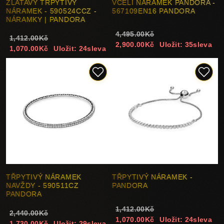
ZLATAVÝ TŘPYTIVÝ
VČELÍ NÁRAMEK PANDORA -
NÁRAMEK - 590524CCZ -
567109EN16 PANDORA
NÁRAMKY | PANDORA
4,495.00Kč
1,412.00Kč
2,900.00Kč
Uložit: 35sleva
1,070.00Kč
Uložit: 24sleva
TŘPYTIVÝ NÁRAMEK
TŘPYTIVÝ NÁRAMEK -
NAVŽDY - 590511CZ
PANDORA
PANDORA
1,412.00Kč
2,440.00Kč
1,070.00Kč
Uložit: 24sleva
1,730.00Kč
Uložit: 29sleva