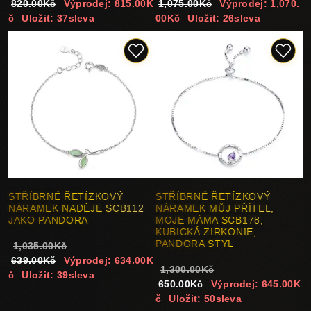
820.00Kč
Výprodej: 815.00K
1,075.00Kč
Výprodej: 1,070.
č
Uložit: 37sleva
00Kč
Uložit: 26sleva
STŘÍBRNÉ ŘETÍZKOVÝ
STŘÍBRNÉ ŘETÍZKOVÝ
NÁRAMEK NADĚJE SCB112
NÁRAMEK MŮJ PŘÍTEL,
JAKO PANDORA
MOJE MÁMA SCB178,
KUBICKÁ ZIRKONIE,
PANDORA STYL
1,035.00Kč
639.00Kč
Výprodej: 634.00K
1,300.00Kč
č
Uložit: 39sleva
650.00Kč
Výprodej: 645.00K
č
Uložit: 50sleva