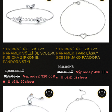
STŘÍBRNÉ ŘETÍZKOVÝ
STŘÍBRNÉ ŘETÍZKOVÝ
NÁRAMEK VČELÍ ÚL SCB150,
NÁRAMEK TVAR LÁSKY
KUBICKÁ ZIRKONIE,
SCB159 JAKO PANDORA
PANDORA STYL
930.00Kč
1,830.00Kč
455.00Kč
Výprodej: 450.00K
915.00Kč
Výprodej: 910.00K
č
Uložit: 52sleva
č
Uložit: 50sleva