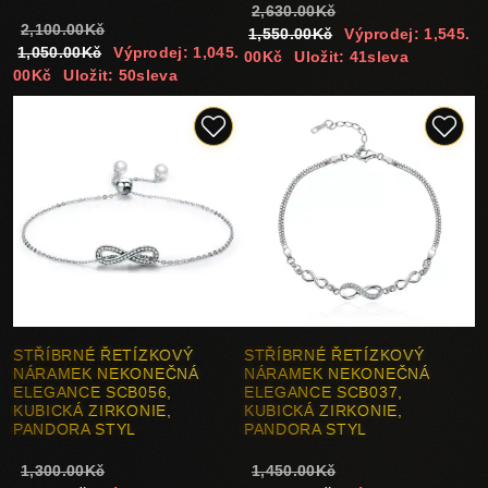
2,630.00Kč
2,100.00Kč
1,550.00Kč
Výprodej: 1,545.
1,050.00Kč
Výprodej: 1,045.
00Kč
Uložit: 41sleva
00Kč
Uložit: 50sleva
STŘÍBRNÉ ŘETÍZKOVÝ
STŘÍBRNÉ ŘETÍZKOVÝ
NÁRAMEK NEKONEČNÁ
NÁRAMEK NEKONEČNÁ
ELEGANCE SCB056,
ELEGANCE SCB037,
KUBICKÁ ZIRKONIE,
KUBICKÁ ZIRKONIE,
PANDORA STYL
PANDORA STYL
1,300.00Kč
1,450.00Kč