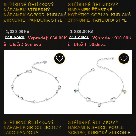
STŘÍBRNÉ ŘETÍZKOVÝ
STŘÍBRNÉ ŘETÍZKOVÝ
NÁRAMEK STŘÍBRNÝ
NÁRAMEK ŠŤASTNÉ
NÁRAMEK SCB005, KUBICKÁ
KOŤÁTKO SCB129, KUBICKÁ
ZIRKONIE, PANDORA STYL
ZIRKONIE, PANDORA STYL
1,330.00Kč
1,830.00Kč
665.00Kč
Výprodej: 660.00K
915.00Kč
Výprodej: 910.00K
č
Uložit: 50sleva
č
Uložit: 50sleva
STŘÍBRNÉ ŘETÍZKOVÝ
STŘÍBRNÉ ŘETÍZKOVÝ
NÁRAMEK SRDCE SCB172
NÁRAMEK SRDCE KOULE
JAKO PANDORA
SCB180, KUBICKÁ ZIRKONIE,