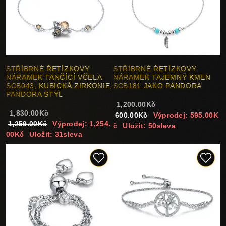
STŘÍBRNÉ ŘETÍZKOVÝ
STŘÍBRNÉ ŘETÍZKOVÝ
NÁRAMEK TANČÍCÍ VČELA
NÁRAMEK TAJEMNÝ KMEN
SCB043, KUBICKÁ ZIRKONIE,
SCB181 JAKO PANDORA
PANDORA STYL
1,200.00Kč
1,830.00Kč
600.00Kč
Výprodej: 595.00K
1,259.00Kč
Výprodej: 1,254.
č
Uložit: 50sleva
00Kč
Uložit: 31sleva