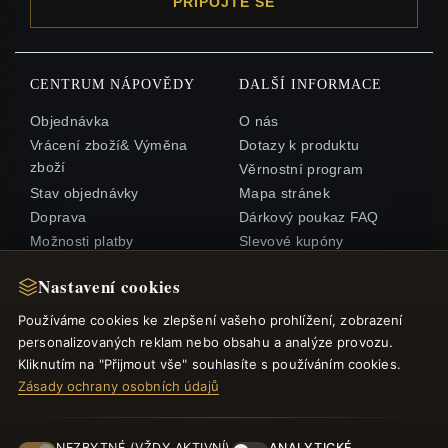
PŘIPOJTE SE
CENTRUM NÁPOVĚDY
DALŠÍ INFORMACE
Objednávka
O nás
Vrácení zboží& Výměna
Dotazy k produktu
zboží
Věrnostní program
Stav objednávky
Mapa stránek
Doprava
Dárkový poukaz FAQ
Možnosti platby
Slevové kupóny
Můj účet& Odměny
Odhlášení z odběru
Nastavení cookies
zpravodaje
Kontaktujte nás
Používáme cookies ke zlepšení vašeho prohlížení, zobrazení
personalizovaných reklam nebo obsahu a analýze provozu.
RYCHLÉ ODKAZY
SLEDUJTE NÁS
Kliknutím na "Přijmout vše" souhlasíte s používáním cookies.
Zásady ochrany osobních údajů
Nové produkty
Speciální nabídky
ZPŮSOBY PLATBY
Blog
NEZBYTNÉ (VŽDY AKTIVNÍ)
ANALYTICKÉ