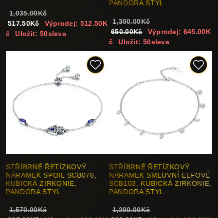
PANDORA STYL
1,035.00Kč
1,300.00Kč
517.50Kč
Výprodej: 512.50K
650.00Kč
Výprodej: 645.00K
č
Uložit: 50sleva
č
Uložit: 50sleva
STŘÍBRNÉ ŘETÍZKOVÝ
STŘÍBRNÉ ŘETÍZKOVÝ
NÁRAMEK SPOIL SCB076,
NÁRAMEK SMLUVNÍ ELFOVÉ
KUBICKÁ ZIRKONIE,
SCB103, KUBICKÁ ZIRKONIE,
PANDORA STYL
PANDORA STYL
1,570.00Kč
1,200.00Kč