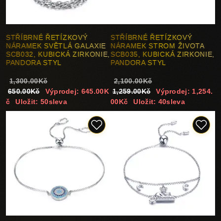
STŘÍBRNÉ ŘETÍZKOVÝ
STŘÍBRNÉ ŘETÍZKOVÝ
NÁRAMEK SVĚTLÁ GALAXIE
NÁRAMEK STROM ŽIVOTA
SCB032, KUBICKÁ ZIRKONIE,
SCB035, KUBICKÁ ZIRKONIE,
PANDORA STYL
PANDORA STYL
1,300.00Kč
2,100.00Kč
650.00Kč
Výprodej: 645.00K
1,259.00Kč
Výprodej: 1,254.
č
Uložit: 50sleva
00Kč
Uložit: 40sleva