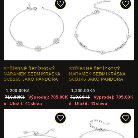
STŘÍBRNÉ ŘETÍZKOVÝ
STŘÍBRNÉ ŘETÍZKOVÝ
NÁRAMEK SEDMIKRÁSKA
NÁRAMEK SEDMIKRÁSKA
SCB165 JAKO PANDORA
SCB146 JAKO PANDORA
1,200.00Kč
1,200.00Kč
710.00Kč
Výprodej: 705.00K
710.00Kč
Výprodej: 705.00K
č
Uložit: 41sleva
č
Uložit: 41sleva