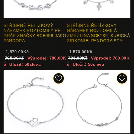
STŘÍBRNÉ ŘETÍZKOVÝ
STŘÍBRNÉ ŘETÍZKOVÝ
NÁRAMEK ROZTOMILÝ PET
NÁRAMEK ROZTOMILÁ
DRÁP ZNAČKY SCB096 JAKO
ZMRZLINA SCB139, KUBICKÁ
PANDORA
ZIRKONIE, PANDORA STYL
1,570.00Kč
1,570.00Kč
785.00Kč
Výprodej: 780.00K
785.00Kč
Výprodej: 780.00K
č
Uložit: 50sleva
č
Uložit: 50sleva