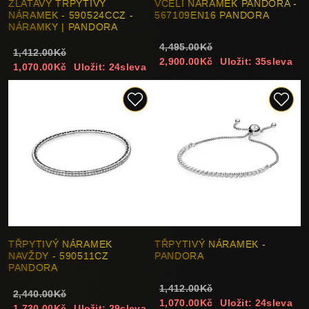
ZLATAVÝ TŘPYTIVÝ
VČELÍ NÁRAMEK PANDORA -
NÁRAMEK - 590524CCZ -
567109EN16 PANDORA
NÁRAMKY | PANDORA
4,495.00Kč
1,412.00Kč
2,900.00Kč
Uložit: 35sleva
1,070.00Kč
Uložit: 24sleva
TŘPYTIVÝ NÁRAMEK
TŘPYTIVÝ NÁRAMEK -
NAVŽDY - 590511CZ
PANDORA
PANDORA
1,412.00Kč
2,440.00Kč
1,070.00Kč
Uložit: 24sleva
1,730.00Kč
Uložit: 29sleva