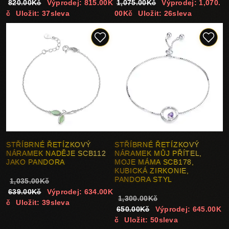
820.00Kč
Výprodej: 815.00K
1,075.00Kč
Výprodej: 1,070.
č
Uložit: 37sleva
00Kč
Uložit: 26sleva
STŘÍBRNÉ ŘETÍZKOVÝ
STŘÍBRNÉ ŘETÍZKOVÝ
NÁRAMEK NADĚJE SCB112
NÁRAMEK MŮJ PŘÍTEL,
JAKO PANDORA
MOJE MÁMA SCB178,
KUBICKÁ ZIRKONIE,
PANDORA STYL
1,035.00Kč
639.00Kč
Výprodej: 634.00K
1,300.00Kč
č
Uložit: 39sleva
650.00Kč
Výprodej: 645.00K
č
Uložit: 50sleva