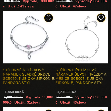
895.00Kč
Výprodej: 890.00K
639.00Kč
Výprodej: 634.00K
č
Uložit: 43sleva
č
Uložit: 47sleva
STŘÍBRNÉ ŘETÍZKOVÝ
STŘÍBRNÉ ŘETÍZKOVÝ
NÁRAMEK SLADKÉ SRDCE
NÁRAMEK ŠEPOT HVĚZDY A
SCB090, KUBICKÁ ZIRKONIE,
MĚSÍCE SCB007, KUBICKÁ
PANDORA STYL
ZIRKONIE, PANDORA STYL
1,450.00Kč
1,570.00Kč
1,005.00Kč
Výprodej: 1,000.
895.00Kč
Výprodej: 890.00K
00Kč
Uložit: 31sleva
č
Uložit: 43sleva