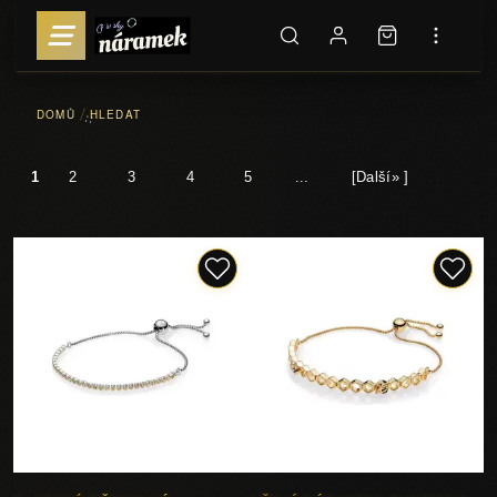
DOMŮ
HLEDAT
::
1
2
3
4
5
...
[Další» ]