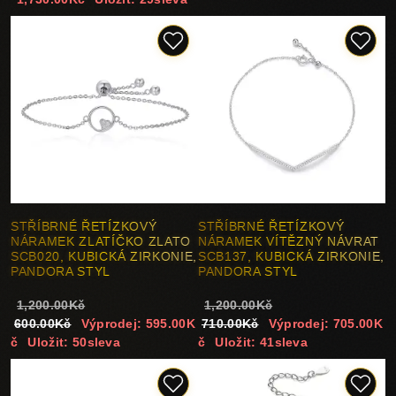
STŘÍBRNÉ ŘETÍZKOVÝ
STŘÍBRNÉ ŘETÍZKOVÝ
NÁRAMEK ZLATÍČKO ZLATO
NÁRAMEK VÍTĚZNÝ NÁVRAT
SCB020, KUBICKÁ ZIRKONIE,
SCB137, KUBICKÁ ZIRKONIE,
PANDORA STYL
PANDORA STYL
1,200.00Kč
1,200.00Kč
600.00Kč
Výprodej: 595.00K
710.00Kč
Výprodej: 705.00K
č
Uložit: 50sleva
č
Uložit: 41sleva