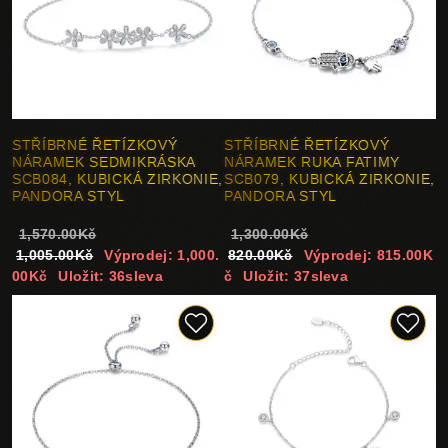
STŘÍBRNÉ ŘETÍZKOVÝ
STŘÍBRNÉ ŘETÍZKOVÝ
NÁRAMEK SEDMIKRÁSKA
NÁRAMEK RUKA FATIMY
SCB084, KUBICKÁ ZIRKONIE,
SCB079, KUBICKÁ ZIRKONIE,
PANDORA STYL
PANDORA STYL
1,570.00Kč
1,300.00Kč
1,005.00Kč
Výprodej: 1,000.
820.00Kč
Výprodej: 815.00K
00Kč
Uložit: 36sleva
č
Uložit: 37sleva