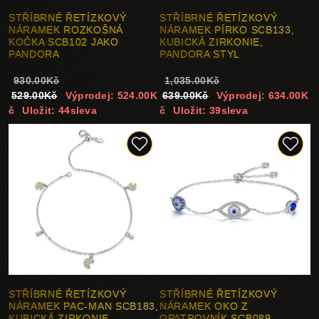
STŘÍBRNÉ ŘETÍZKOVÝ
STŘÍBRNÉ ŘETÍZKOVÝ
NÁRAMEK ROZKOŠNÁ
NÁRAMEK PÍRKO SCB133,
KOČKA SCB102 JAKO
KUBICKÁ ZIRKONIE,
PANDORA
PANDORA STYL
930.00Kč
1,035.00Kč
529.00Kč
Výprodej: 524.00K
639.00Kč
Výprodej: 634.00K
č
Uložit: 44sleva
č
Uložit: 39sleva
STŘÍBRNÉ ŘETÍZKOVÝ
STŘÍBRNÉ ŘETÍZKOVÝ
NÁRAMEK PAC-MAN SCB183,
NÁRAMEK OKO Z
KUBICKÁ ZIRKONIE,
OPATROVNÍK SCB089,