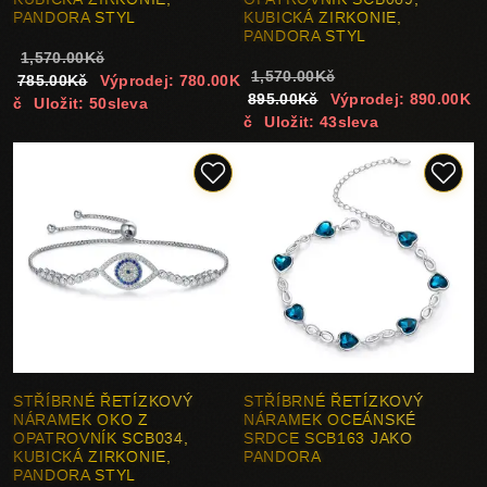
PANDORA STYL
KUBICKÁ ZIRKONIE,
PANDORA STYL
1,570.00Kč
1,570.00Kč
785.00Kč
Výprodej: 780.00K
895.00Kč
Výprodej: 890.00K
č
Uložit: 50sleva
č
Uložit: 43sleva
STŘÍBRNÉ ŘETÍZKOVÝ
STŘÍBRNÉ ŘETÍZKOVÝ
NÁRAMEK OKO Z
NÁRAMEK OCEÁNSKÉ
OPATROVNÍK SCB034,
SRDCE SCB163 JAKO
KUBICKÁ ZIRKONIE,
PANDORA
PANDORA STYL