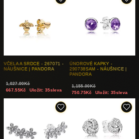
VČELA A SRDCE - 267071 -
ÚNOROVÉ KAPKY -
NÁUŠNICE | PANDORA
290738SAM - NÁUŠNICE |
PANDORA
1,027.00Kč
1,155.00Kč
667.55Kč
Uložit: 35sleva
750.75Kč
Uložit: 35sleva