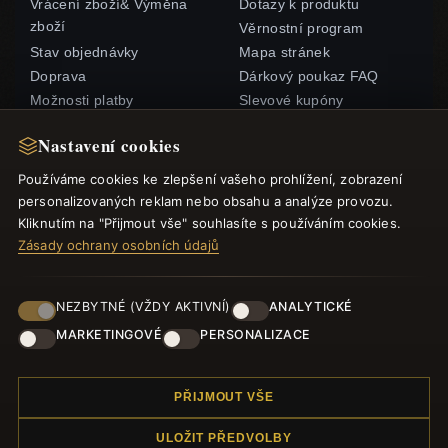
Vrácení zboží& Výměna
Dotazy k produktu
zboží
Věrnostní program
Stav objednávky
Mapa stránek
Doprava
Dárkový poukaz FAQ
Možnosti platby
Slevové kupóny
Můj účet& Odměny
Odhlášení z odběru
Nastavení cookies
zpravodaje
Kontaktujte nás
Používáme cookies ke zlepšení vašeho prohlížení, zobrazení
personalizovaných reklam nebo obsahu a analýze provozu.
RYCHLÉ ODKAZY
SLEDUJTE NÁS
Kliknutím na "Přijmout vše" souhlasíte s používáním cookies.
Nové produkty
Zásady ochrany osobních údajů
Speciální nabídky
ZPŮSOBY PLATBY
Blog
NEZBYTNÉ (VŽDY AKTIVNÍ)
ANALYTICKÉ
Recenze
MARKETINGOVÉ
PERSONALIZACE
Přihlásit se
PŘIJMOUT VŠE
ULOŽIT PŘEDVOLBY