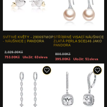
SVÍTIVÉ KVĚTY - 290697MOP
STŘÍBRNÉ VISACÍ NÁUŠNICE
- NÁUŠNICE | PANDORA
ZLATÁ PERLA SCE146 JAKO
PANDORA
2,029.00Kč
800.00Kč
753.00Kč
Uložit: 63sleva
395.00Kč
Uložit: 51sleva