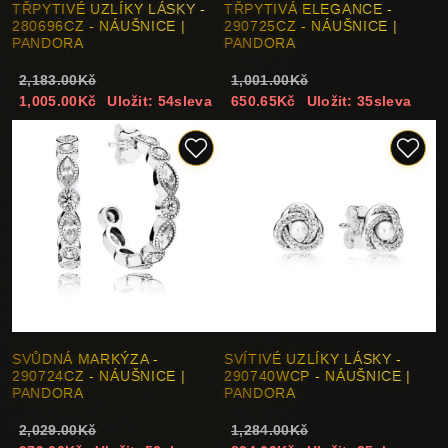
TŘPYTIVÉ UZLÍKY LÁSKY -
TŘPYTIVÁ ELEGANCE -
280696CZ - NÁUŠNICE |
290725CZ - NÁUŠNICE |
PANDORA
PANDORA
2,183.00Kč
1,001.00Kč
1,005.00Kč
Uložit: 54sleva
650.65Kč
Uložit: 35sleva
SVŮDNÁ MARKÝZA -
SVÍTIVÉ UZLÍKY LÁSKY -
290724CZ - NÁUŠNICE |
290740WCP - NÁUŠNICE |
PANDORA
PANDORA
2,029.00Kč
1,284.00Kč