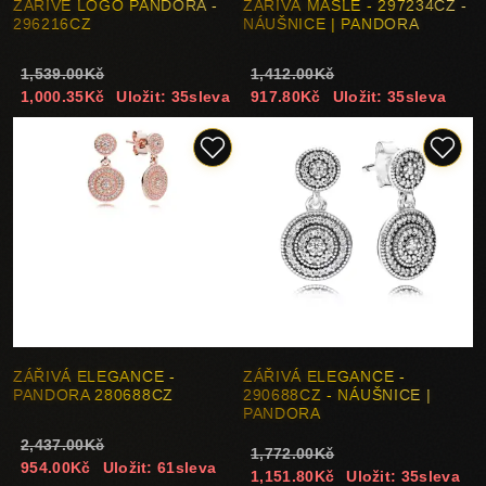
ZÁŘIVÉ LOGO PANDORA -
ZÁŘIVÁ MAŠLE - 297234CZ -
296216CZ
NÁUŠNICE | PANDORA
1,539.00Kč
1,412.00Kč
1,000.35Kč
Uložit: 35sleva
917.80Kč
Uložit: 35sleva
ZÁŘIVÁ ELEGANCE -
ZÁŘIVÁ ELEGANCE -
PANDORA 280688CZ
290688CZ - NÁUŠNICE |
PANDORA
2,437.00Kč
1,772.00Kč
954.00Kč
Uložit: 61sleva
1,151.80Kč
Uložit: 35sleva