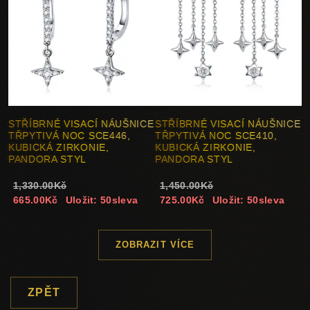
STŘÍBRNÉ VISACÍ NÁUŠNICE
STŘÍBRNÉ VISACÍ NÁUŠNICE
TŘPYTIVÁ NOC SCE446,
TŘPYTIVÁ NOC SCE410,
KUBICKÁ ZIRKONIE,
KUBICKÁ ZIRKONIE,
PANDORA STYL
PANDORA STYL
1,330.00Kč
1,450.00Kč
665.00Kč
Uložit: 50sleva
725.00Kč
Uložit: 50sleva
ZOBRAZIT VÍCE
ZPĚT