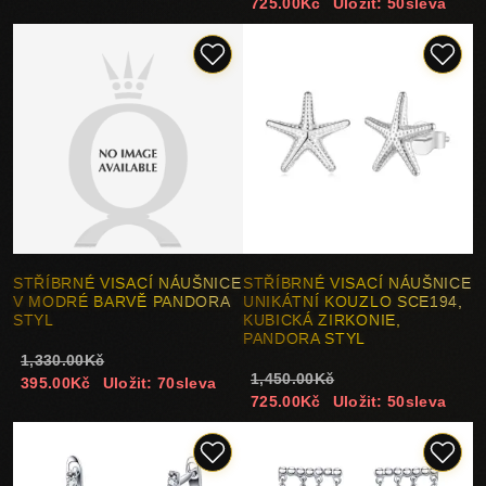
725.00Kč
Uložit: 50sleva
STŘÍBRNÉ VISACÍ NÁUŠNICE
STŘÍBRNÉ VISACÍ NÁUŠNICE
V MODRÉ BARVĚ PANDORA
UNIKÁTNÍ KOUZLO SCE194,
STYL
KUBICKÁ ZIRKONIE,
PANDORA STYL
1,330.00Kč
1,450.00Kč
395.00Kč
Uložit: 70sleva
725.00Kč
Uložit: 50sleva