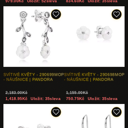
979.00Kč
Uložit: 52sleva
834.60Kč
Uložit: 35sleva
SVÍTIVÉ KVĚTY - 290699MOP
SVÍTIVÉ KVĚTY - 290698MOP
- NÁUŠNICE | PANDORA
- NÁUŠNICE | PANDORA
2,183.00Kč
1,155.00Kč
1,418.95Kč
Uložit: 35sleva
750.75Kč
Uložit: 35sleva