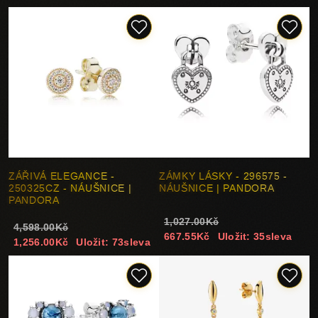
ZÁŘIVÁ ELEGANCE -
ZÁMKY LÁSKY - 296575 -
250325CZ - NÁUŠNICE |
NÁUŠNICE | PANDORA
PANDORA
1,027.00Kč
4,598.00Kč
667.55Kč
Uložit: 35sleva
1,256.00Kč
Uložit: 73sleva