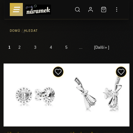
DOMŮ
HLEDAT
::
1
2
3
4
5
...
[Další» ]