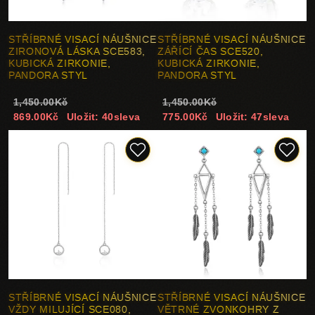
STŘÍBRNÉ VISACÍ NÁUŠNICE
STŘÍBRNÉ VISACÍ NÁUŠNICE
ZIRONOVÁ LÁSKA SCE583,
ZÁŘÍCÍ ČAS SCE520,
KUBICKÁ ZIRKONIE,
KUBICKÁ ZIRKONIE,
PANDORA STYL
PANDORA STYL
1,450.00Kč
1,450.00Kč
869.00Kč
Uložit: 40sleva
775.00Kč
Uložit: 47sleva
STŘÍBRNÉ VISACÍ NÁUŠNICE
STŘÍBRNÉ VISACÍ NÁUŠNICE
VŽDY MILUJÍCÍ SCE080,
VĚTRNÉ ZVONKOHRY Z