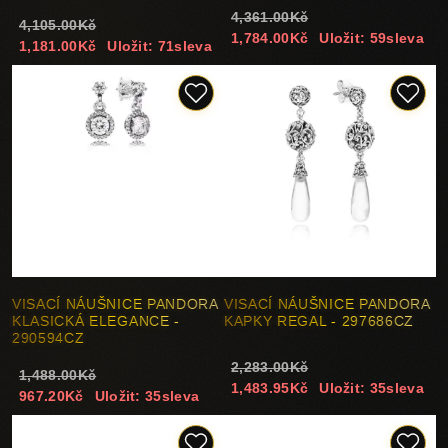
4,361.00Kč
4,105.00Kč
1,784.00Kč
Uložit: 59sleva
1,181.00Kč
Uložit: 71sleva
VISACÍ NÁUŠNICE PANDORA
VISACÍ NÁUŠNICE PANDORA
KLASICKÁ ELEGANCE -
KAPKY REGAL - 297686CZ
290594CZ
2,283.00Kč
1,488.00Kč
1,483.95Kč
Uložit: 35sleva
967.20Kč
Uložit: 35sleva