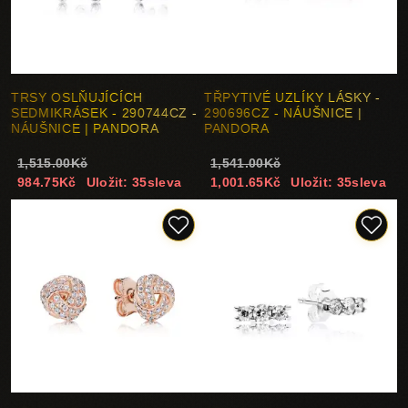
TRSY OSLŇUJÍCÍCH
TŘPYTIVÉ UZLÍKY LÁSKY -
SEDMIKRÁSEK - 290744CZ -
290696CZ - NÁUŠNICE |
NÁUŠNICE | PANDORA
PANDORA
1,515.00Kč
1,541.00Kč
984.75Kč
Uložit: 35sleva
1,001.65Kč
Uložit: 35sleva