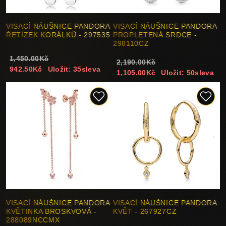
VISACÍ NÁUŠNICE PANDORA
VISACÍ NÁUŠNICE PANDORA
ŘETÍZEK KORÁLKŮ - 297535
PROPLETENÁ SRDCE -
298110CZ
1,450.00Kč
2,190.00Kč
942.50Kč
Uložit: 35sleva
1,105.00Kč
Uložit: 50sleva
VISACÍ NÁUŠNICE PANDORA
VISACÍ NÁUŠNICE PANDORA
KVĚTINKA BROSKVOVÁ -
KVĚT - 267927CZ
288089NCCMX