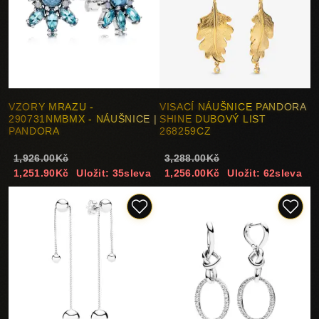
VZORY MRAZU -
VISACÍ NÁUŠNICE PANDORA
290731NMBMX - NÁUŠNICE |
SHINE DUBOVÝ LIST
PANDORA
268259CZ
1,926.00Kč
3,288.00Kč
1,251.90Kč
Uložit: 35sleva
1,256.00Kč
Uložit: 62sleva