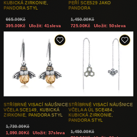
KUBICKÁ ZIRKONIE,
PEŘÍ SCE529 JAKO
PANDORA STYL
PANDORA
665.00Kč
1,450.00Kč
395.00Kč
Uložit: 41sleva
725.00Kč
Uložit: 50sleva
STŘÍBRNÉ VISACÍ NÁUŠNICE
STŘÍBRNÉ VISACÍ NÁUŠNICE
VČELA SCE149, KUBICKÁ
VČELA A ÚL SCE484,
ZIRKONIE, PANDORA STYL
KUBICKÁ ZIRKONIE,
PANDORA STYL
1,730.00Kč
1,450.00Kč
1,090.00Kč
Uložit: 37sleva