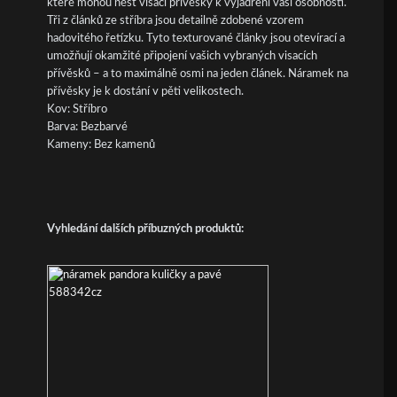
které mohou nést visací přívěsky k vyjádření vaší osobnosti.
Tři z článků ze stříbra jsou detailně zdobené vzorem
hadovitého řetízku. Tyto texturované články jsou otevírací a
umožňují okamžité připojení vašich vybraných visacích
přívěsků – a to maximálně osmi na jeden článek. Náramek na
přívěsky je k dostání v pěti velikostech.
Kov: Stříbro
Barva: Bezbarvé
Kameny: Bez kamenů
Vyhledání dalších příbuzných produktů: