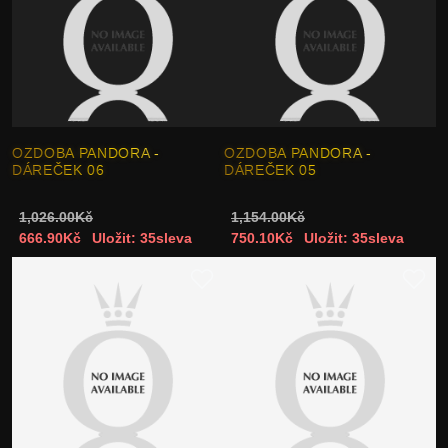
OZDOBA PANDORA -
OZDOBA PANDORA -
DÁREČEK 06
DÁREČEK 05
1,026.00Kč
1,154.00Kč
666.90Kč
Uložit: 35sleva
750.10Kč
Uložit: 35sleva