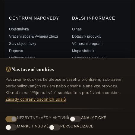
CENTRUM NÁPOVĚDY
DALŠÍ INFORMACE
Objednávka
O nás
Vrácení zboží& Výměna zboží
Dotazy k produktu
Stav objednávky
Věrnostní program
Doprava
Mapa stránek
Možnosti platby
Dárkový poukaz FAQ
Můj účet& Odměny
Slevové kupóny
Nastavení cookies
Kontaktujte nás
Odhlášení z odběru zpravodaje
Používáme cookies ke zlepšení vašeho prohlížení, zobrazení
personalizovaných reklam nebo obsahu a analýze provozu.
RYCHLÉ ODKAZY
SLEDUJTE NÁS
Kliknutím na "Přijmout vše" souhlasíte s používáním cookies.
Zásady ochrany osobních údajů
Nové produkty
Speciální nabídky
ZPŮSOBY PLATBY
Blog
NEZBYTNÉ (VŽDY AKTIVNÍ)
ANALYTICKÉ
Recenze
MARKETINGOVÉ
PERSONALIZACE
Přihlásit se