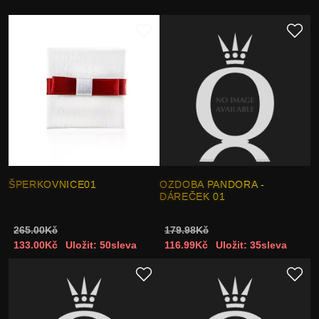
ŠPERKOVNICE01
OZDOBA PANDORA -
DÁREČEK 01
265.00Kč
179.98Kč
133.00Kč
Uložit: 50sleva
116.99Kč
Uložit: 35sleva