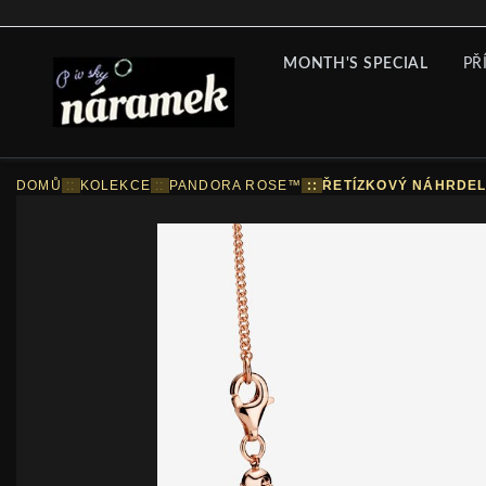
MONTH'S SPECIAL
PŘ
DOMŮ
::
KOLEKCE
::
PANDORA ROSE™
::
ŘETÍZKOVÝ NÁHRDEL