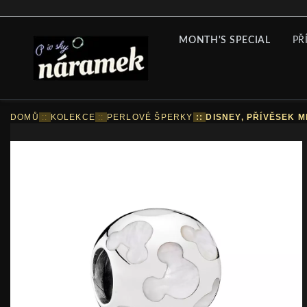
MONTH'S SPECIAL
PŘ
DOMŮ
::
KOLEKCE
::
PERLOVÉ ŠPERKY
::
DISNEY, PŘÍVĚSEK 