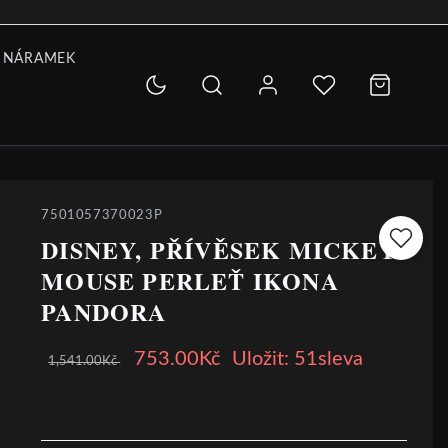
 NÁRAMEK
7501057370023P
DISNEY, PŘÍVĚSEK MICKEY
MOUSE PERLEŤ IKONA
PANDORA
753.00Kč
Uložit: 51sleva
1,541.00Kč