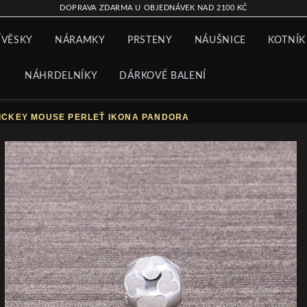
DOPRAVA ZDARMA U OBJEDNÁVEK NAD 2100 KČ
ÍVĚSKY
NÁRAMKY
PRSTENY
NÁUŠNICE
KOTNÍK
NÁHRDELNÍKY
DÁRKOVÉ BALENÍ
MICKEY MOUSE PERLEŤ IKONA PANDORA