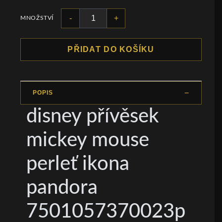
-
+
MNOŽSTVÍ
PŘIDAT DO KOŠÍKU
POPIS
disney přívěsek
mickey mouse
perleť ikona
pandora
7501057370023p