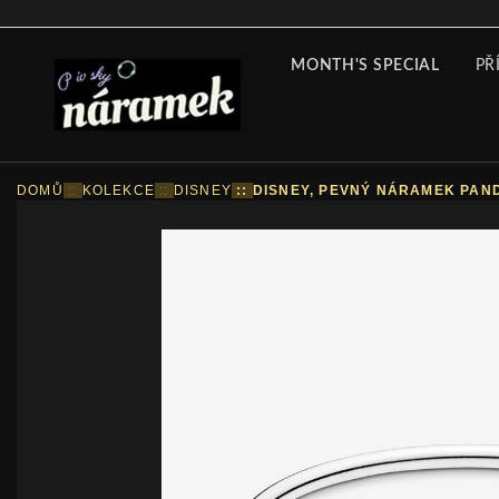
MONTH'S SPECIAL
PŘ
DOMŮ
::
KOLEKCE
::
DISNEY
::
DISNEY, PEVNÝ NÁRAMEK PAND