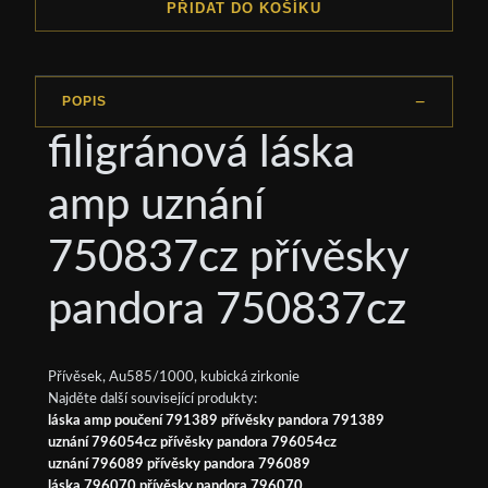
PŘIDAT DO KOŠÍKU
POPIS
filigránová láska
amp uznání
750837cz přívěsky
pandora 750837cz
Přívěsek, Au585/1000, kubická zirkonie
Najděte další související produkty:
láska amp poučení 791389 přívěsky pandora 791389
uznání 796054cz přívěsky pandora 796054cz
uznání 796089 přívěsky pandora 796089
láska 796070 přívěsky pandora 796070