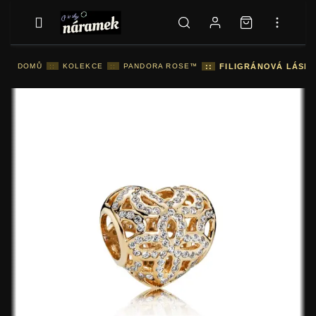
DOMŮ
::
KOLEKCE
::
PANDORA ROSE™
::
FILIGRÁNOVÁ LÁSKA 