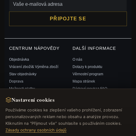
PŘIPOJTE SE
CENTRUM NÁPOVĚDY
DALŠÍ INFORMACE
Objednávka
O nás
Vrácení zboží& Výměna zboží
Dotazy k produktu
Stav objednávky
Věrnostní program
Doprava
Mapa stránek
Možnosti platby
Dárkový poukaz FAQ
Můj účet& Odměny
Slevové kupóny
Nastavení cookies
Kontaktujte nás
Odhlášení z odběru zpravodaje
Používáme cookies ke zlepšení vašeho prohlížení, zobrazení
personalizovaných reklam nebo obsahu a analýze provozu.
RYCHLÉ ODKAZY
SLEDUJTE NÁS
Kliknutím na "Přijmout vše" souhlasíte s používáním cookies.
Zásady ochrany osobních údajů
Nové produkty