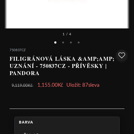
1
/ 4
750837CZ
FILIGRÁNOVÁ LÁSKA &AMP;AMP;
UZNÁNÍ - 750837CZ - PŘÍVĚSKY |
PANDORA
1,155.00Kč
Uložit: 87sleva
9,119.00Kč
BARVA