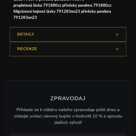
propletená láska 791880cz přívěsky pandora 791880cz
filigránová hojnost lásky 791283en23 přívěsky pandora
791283en23
DETAILY
RECENZE
ZPRAVODAJ
Přihlaste se k odběru našeho zpravodaje ještě dnes a
získejte uvítací slevový kupón v hodnotě 10 % a spoustu
dalších výhod!