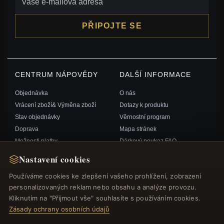
PŘIPOJTE SE
CENTRUM NÁPOVĚDY
DALŠÍ INFORMACE
Objednávka
O nás
Vrácení zboží& Výměna zboží
Dotazy k produktu
Stav objednávky
Věrnostní program
Doprava
Mapa stránek
Možnosti platby
Dárkový poukaz FAQ
Můj účet& Odměny
Slevové kupóny
Nastavení cookies
Kontaktujte nás
Odhlášení z odběru zpravodaje
Používáme cookies ke zlepšení vašeho prohlížení, zobrazení
personalizovaných reklam nebo obsahu a analýze provozu.
RYCHLÉ ODKAZY
SLEDUJTE NÁS
Kliknutím na "Přijmout vše" souhlasíte s používáním cookies.
Zásady ochrany osobních údajů
Nové produkty