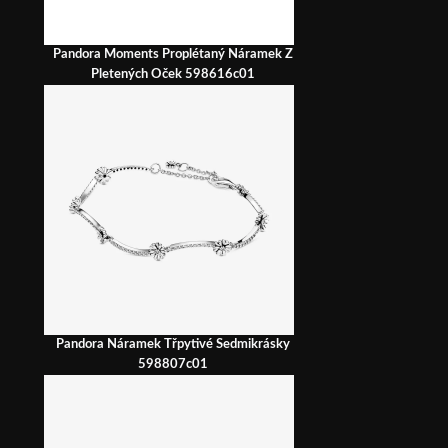
Pandora Moments Proplétaný Náramek Z
Pletených Oček 598616c01
Pandora Náramek Třpytivé Sedmikrásky
598807c01