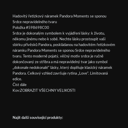
Hadovitý řetízkový náramek Pandora Moments se sponou
Srdce nepravidelného tvaru
Položka #598698C00
Srdce je dokonalým symbolem k vyjádření lásky: k životu,
někomu jinému nebo k sobě. Nechte lásku prostoupit vaši
sbírku přívěsků Pandora, poskládanou na hadovitém řetízkovém
náramku Pandora Moments se sponou Srdce nepravidelného
tvaru. Tento moderně pojatý, věčný motiv srdce je ručně
dokončovaný ze stříbra a má nepravidelný tvar jako symbol
„dokonale nedokonalé“ lásky, který doplňuje klasický náramek
Pandora. Celkový vzhled završuje rytina „Love“. Limitovaná
edice.
Číst dále
Kov:ZOBRAZIT VŠECHNY VELIKOSTI
Najít další související produkty: