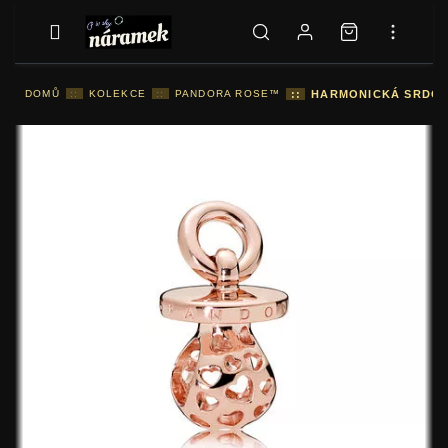
DOMŮ
::
KOLEKCE
::
PANDORA ROSE™
::
HARMONICKÁ SRDCE D