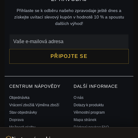
Přihlaste se k odběru našeho zpravodaje ještě dnes a
získejte uvítací slevový kupón v hodnotě 10 % a spoustu
dalších výhod!
PŘIPOJTE SE
CENTRUM NÁPOVĚDY
DALŠÍ INFORMACE
Objednávka
O nás
Vrácení zboží& Výměna zboží
Dotazy k produktu
Stav objednávky
Věrnostní program
Doprava
Mapa stránek
Možnosti platby
Dárkový poukaz FAQ
Můj účet& Odměny
Slevové kupóny