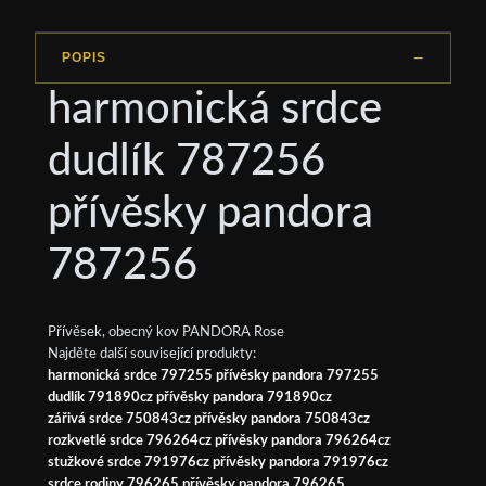
POPIS
harmonická srdce
dudlík 787256
přívěsky pandora
787256
Přívěsek, obecný kov PANDORA Rose
Najděte další související produkty:
harmonická srdce 797255 přívěsky pandora 797255
dudlík 791890cz přívěsky pandora 791890cz
zářivá srdce 750843cz přívěsky pandora 750843cz
rozkvetlé srdce 796264cz přívěsky pandora 796264cz
stužkové srdce 791976cz přívěsky pandora 791976cz
srdce rodiny 796265 přívěsky pandora 796265