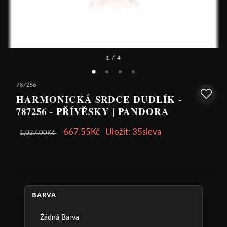
1
/ 4
787256
HARMONICKÁ SRDCE DUDLÍK -
787256 - PŘÍVĚSKY | PANDORA
667.55Kč
Uložit: 35sleva
1,027.00Kč
BARVA
Žádná Barva