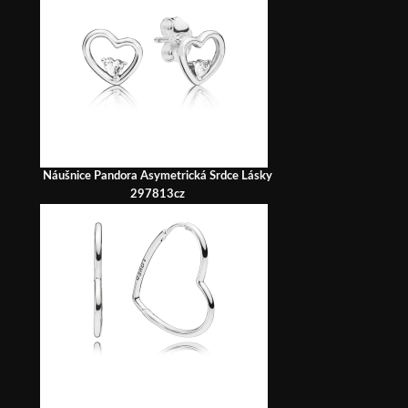
Náušnice Pandora Asymetrická Srdce Lásky
297813cz