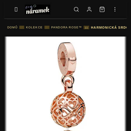
DOMŮ
::
KOLEKCE
::
PANDORA ROSE™
::
HARMONICKÁ SRDCE 