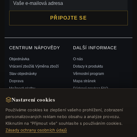
PŘIPOJTE SE
CENTRUM NÁPOVĚDY
DALŠÍ INFORMACE
Objednávka
O nás
Vrácení zboží& Výměna zboží
Dotazy k produktu
Stav objednávky
Věrnostní program
Doprava
Mapa stránek
Možnosti platby
Dárkový poukaz FAQ
Můj účet& Odměny
Slevové kupóny
Nastavení cookies
Kontaktujte nás
Odhlášení z odběru zpravodaje
Používáme cookies ke zlepšení vašeho prohlížení, zobrazení
personalizovaných reklam nebo obsahu a analýze provozu.
RYCHLÉ ODKAZY
SLEDUJTE NÁS
Kliknutím na "Přijmout vše" souhlasíte s používáním cookies.
Zásady ochrany osobních údajů
Nové produkty