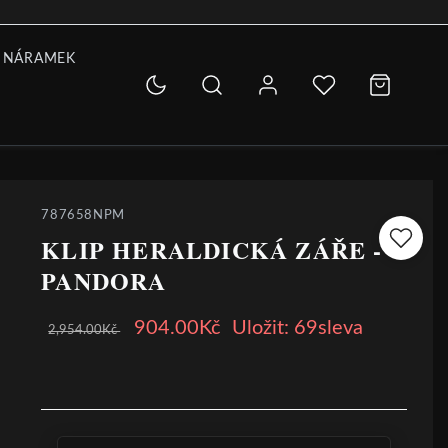
 NÁRAMEK
787658NPM
KLIP HERALDICKÁ ZÁŘE -
PANDORA
904.00Kč
Uložit: 69sleva
2,954.00Kč