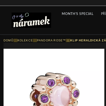
MONTH'S SPECIAL
PŘ
DOMŮ
::
KOLEKCE
::
PANDORA ROSE™
::
KLIP HERALDICKÁ Z