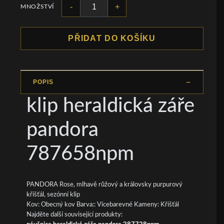
-
+
MNOŽSTVÍ
PŘIDAT DO KOŠÍKU
POPIS
klip heraldická záře
pandora
787658npm
PANDORA Rose, mlhavě růžový a královsky purpurový
křišťál, sezónní klip
Kov: Obecný kov Barva:: Vícebarevné Kameny: Křišťál
Najděte další související produkty: