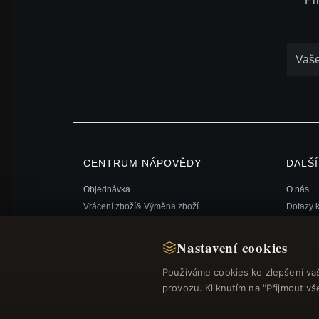
CENTRUM NÁPOVĚDY
DALŠ
Objednávka
O nás
Vrácení zboží& Výměna zboží
Dotazy 
Stav objednávky
Věrnost
Doprava
Mapa st
Nastavení cookies
Možnosti platby
Dárkový
Používáme cookies ke zlepšení va
Můj účet& Odměny
Slevové
provozu. Kliknutím na "Přijmout v
Kontaktujte nás
Odhláše