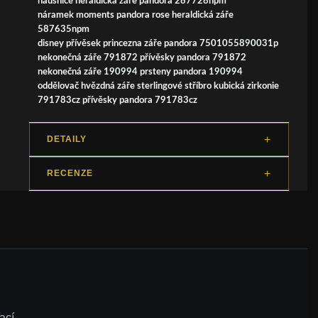
náušnice heraldická záře pandora 287728npm
náramek moments pandora rose heraldická záře
587635npm
disney přívěsek princezna záře pandora 7501055890031p
nekonečná záře 791872 přívěsky pandora 791872
nekonečná záře 190994 prsteny pandora 190994
oddělovač hvězdná záře sterlingové stříbro kubická zirkonie
791783cz přívěsky pandora 791783cz
DETAILY
RECENZE
ací