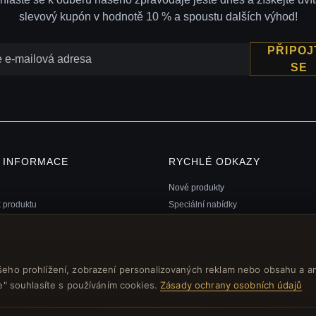
slevový kupón v hodnotě 10 % a spoustu dalších výhod!
PŘIPOJ
SE
Í INFORMACE
RYCHLÉ ODKAZY
Nové produkty
k produktu
Speciální nabídky
ní program
Blog
ránek
Recenze
 poukaz FAQ
Přihlásit se
šeho prohlížení, zobrazení personalizovaných reklam nebo obsahu a a
 kupóny
še" souhlasíte s používáním cookies.
Zásady ochrany osobních údajů
ní z odběru zpravodaje