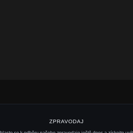
ZPRAVODAJ
ihlaste se k odběru našeho zpravodaje ještě dnes a získejte uvít