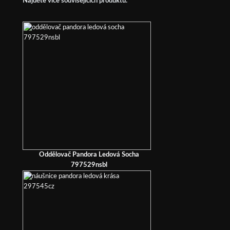
Najděte více souvisejících produktů:
Oddělovač Pandora Ledová Socha
797529nsbl