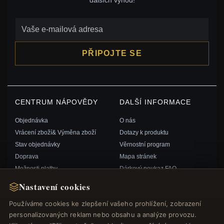
PŘIPOJTE SE
CENTRUM NÁPOVĚDY
DALŠÍ INFORMACE
Objednávka
O nás
Vrácení zboží& Výměna zboží
Dotazy k produktu
Stav objednávky
Věrnostní program
Doprava
Mapa stránek
Možnosti platby
Dárkový poukaz FAQ
Můj účet& Odměny
Slevové kupóny
Nastavení cookies
Kontaktujte nás
Odhlášení z odběru zpravodaje
Používáme cookies ke zlepšení vašeho prohlížení, zobrazení
personalizovaných reklam nebo obsahu a analýze provozu.
RYCHLÉ ODKAZY
SLEDUJTE NÁS