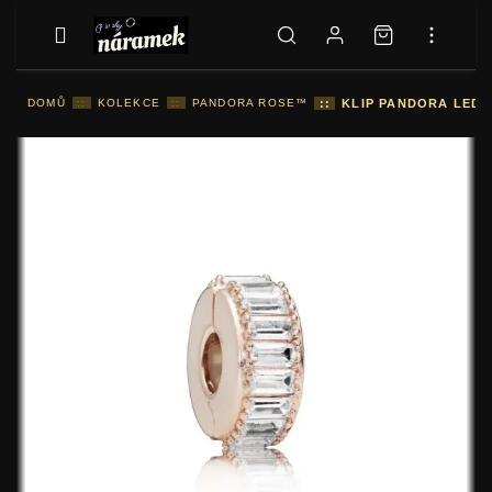
DOMŮ
::
KOLEKCE
::
PANDORA ROSE™
::
KLIP PANDORA LEDO