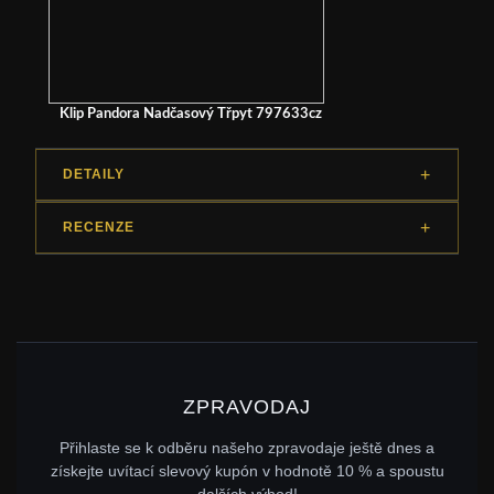
Klip Pandora Nadčasový Třpyt 797633cz
DETAILY
RECENZE
ZPRAVODAJ
Přihlaste se k odběru našeho zpravodaje ještě dnes a
získejte uvítací slevový kupón v hodnotě 10 % a spoustu
dalších výhod!