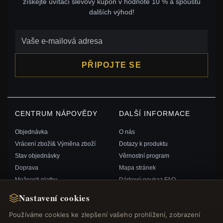
získejte uvítací slevový kupón v hodnotě 10 % a spoustu
dalších výhod!
PŘIPOJTE SE
CENTRUM NÁPOVĚDY
DALŠÍ INFORMACE
Objednávka
O nás
Vrácení zboží& Výměna zboží
Dotazy k produktu
Stav objednávky
Věrnostní program
Doprava
Mapa stránek
Možnosti platby
Dárkový poukaz FAQ
Můj účet& Odměny
Slevové kupóny
Nastavení cookies
Kontaktujte nás
Odhlášení z odběru zpravodaje
Používáme cookies ke zlepšení vašeho prohlížení, zobrazení