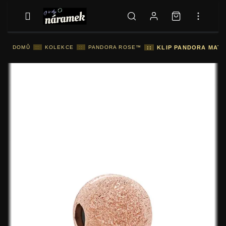
DOMŮ
::
KOLEKCE
::
PANDORA ROSE™
::
KLIP PANDORA MATN