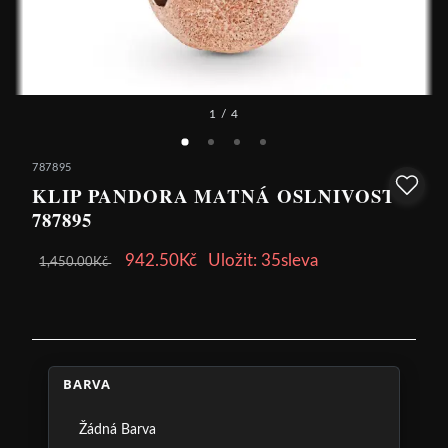
1
/ 4
787895
KLIP PANDORA MATNÁ OSLNIVOST -
787895
942.50Kč
Uložit: 35sleva
1,450.00Kč
BARVA
Žádná Barva