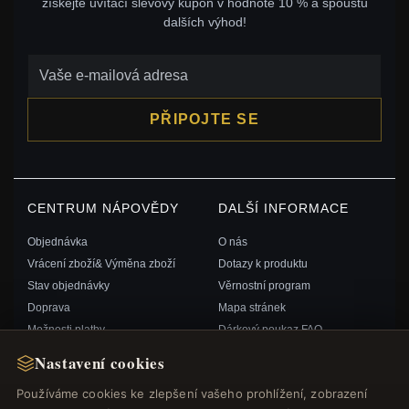
získejte uvítací slevový kupón v hodnotě 10 % a spoustu
dalších výhod!
PŘIPOJTE SE
CENTRUM NÁPOVĚDY
DALŠÍ INFORMACE
Objednávka
O nás
Vrácení zboží& Výměna zboží
Dotazy k produktu
Stav objednávky
Věrnostní program
Doprava
Mapa stránek
Možnosti platby
Dárkový poukaz FAQ
Můj účet& Odměny
Slevové kupóny
Nastavení cookies
Kontaktujte nás
Odhlášení z odběru zpravodaje
Používáme cookies ke zlepšení vašeho prohlížení, zobrazení