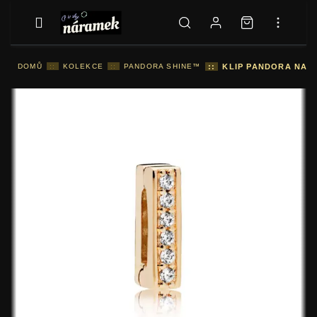
DOMŮ
::
KOLEKCE
::
PANDORA SHINE™
::
KLIP PANDORA NADČ