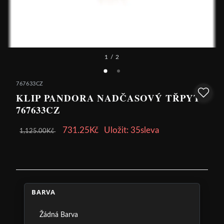
1
/ 2
767633CZ
KLIP PANDORA NADČASOVÝ TŘPYT -
767633CZ
731.25Kč
Uložit: 35sleva
1,125.00Kč
BARVA
Žádná Barva