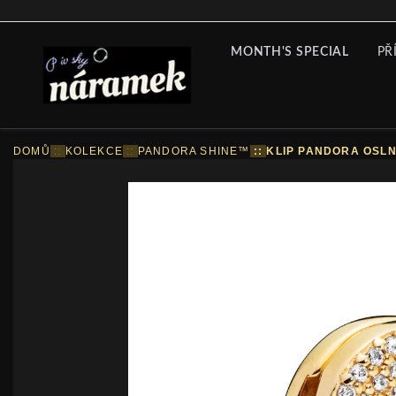
MONTH'S SPECIAL
PŘ
DOMŮ
::
KOLEKCE
::
PANDORA SHINE™
::
KLIP PANDORA OSLN