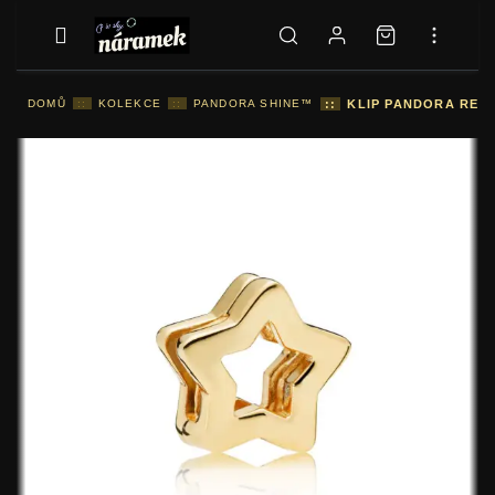
DOMŮ
::
KOLEKCE
::
PANDORA SHINE™
::
KLIP PANDORA REFL