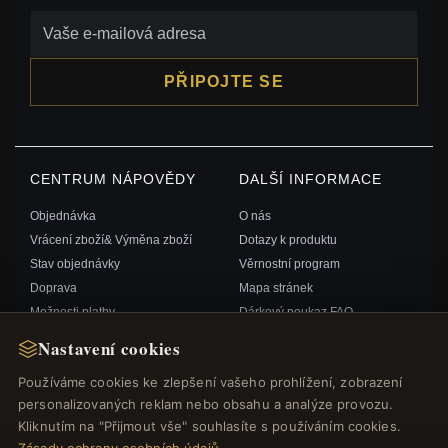
PŘIPOJTE SE
CENTRUM NÁPOVĚDY
DALŠÍ INFORMACE
Objednávka
O nás
Vrácení zboží& Výměna zboží
Dotazy k produktu
Stav objednávky
Věrnostní program
Doprava
Mapa stránek
Možnosti platby
Dárkový poukaz FAQ
Můj účet& Odměny
Slevové kupóny
Nastavení cookies
Kontaktujte nás
Odhlášení z odběru zpravodaje
Používáme cookies ke zlepšení vašeho prohlížení, zobrazení
personalizovaných reklam nebo obsahu a analýze provozu.
RYCHLÉ ODKAZY
SLEDUJTE NÁS
Kliknutím na "Přijmout vše" souhlasíte s používáním cookies.