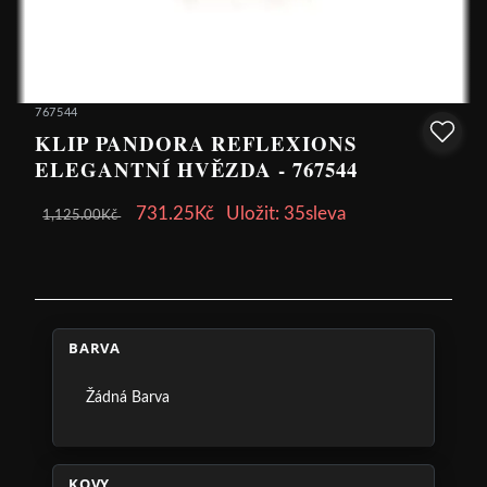
767544
KLIP PANDORA REFLEXIONS
ELEGANTNÍ HVĚZDA - 767544
731.25Kč
Uložit: 35sleva
1,125.00Kč
BARVA
Žádná Barva
KOVY