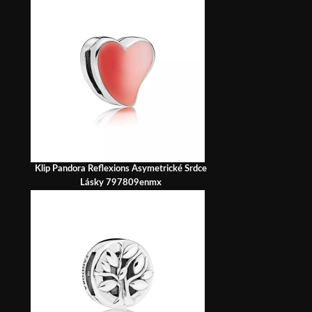
Klip Pandora Reflexions Asymetrické Srdce
Lásky 797809enmx