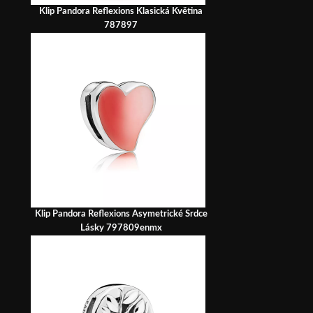
Klip Pandora Reflexions Klasická Květina
787897
Klip Pandora Reflexions Asymetrické Srdce
Lásky 797809enmx