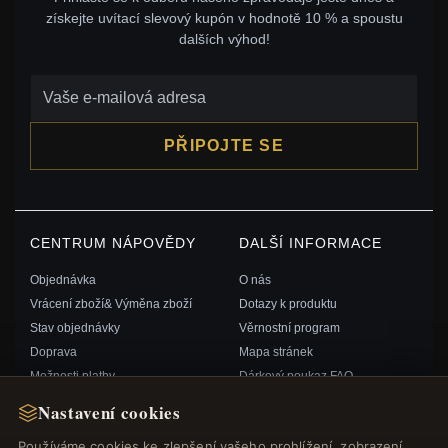
získejte uvítací slevový kupón v hodnotě 10 % a spoustu
dalších výhod!
PŘIPOJTE SE
CENTRUM NÁPOVĚDY
DALŠÍ INFORMACE
Objednávka
O nás
Vrácení zboží& Výměna zboží
Dotazy k produktu
Stav objednávky
Věrnostní program
Doprava
Mapa stránek
Možnosti platby
Dárkový poukaz FAQ
Můj účet& Odměny
Slevové kupóny
Nastavení cookies
Kontaktujte nás
Odhlášení z odběru zpravodaje
Používáme cookies ke zlepšení vašeho prohlížení, zobrazení