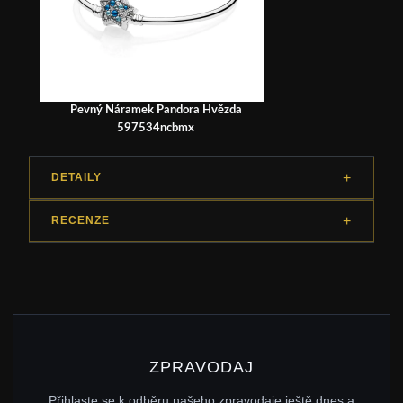
Pevný Náramek Pandora Hvězda
597534ncbmx
DETAILY
RECENZE
ZPRAVODAJ
Přihlaste se k odběru našeho zpravodaje ještě dnes a