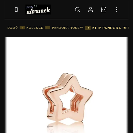
DOMŮ
::
KOLEKCE
::
PANDORA ROSE™
::
KLIP PANDORA REFL