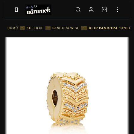
DOMŮ
::
KOLEKCE
::
PANDORA WISE
::
KLIP PANDORA STYLOV