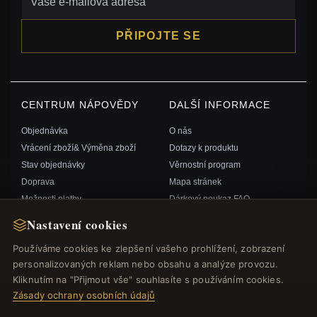
PŘIPOJTE SE
CENTRUM NÁPOVĚDY
DALŠÍ INFORMACE
Objednávka
O nás
Vrácení zboží& Výměna zboží
Dotazy k produktu
Stav objednávky
Věrnostní program
Doprava
Mapa stránek
Možnosti platby
Dárkový poukaz FAQ
Můj účet& Odměny
Slevové kupóny
Nastavení cookies
Kontaktujte nás
Odhlášení z odběru zpravodaje
Používáme cookies ke zlepšení vašeho prohlížení, zobrazení
personalizovaných reklam nebo obsahu a analýze provozu.
RYCHLÉ ODKAZY
SLEDUJTE NÁS
Kliknutím na "Přijmout vše" souhlasíte s používáním cookies.
Zásady ochrany osobních údajů
Nové produkty