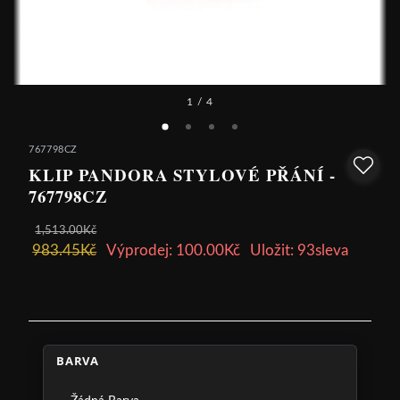
1
/ 4
767798CZ
KLIP PANDORA STYLOVÉ PŘÁNÍ -
767798CZ
1,513.00Kč
983.45Kč
Výprodej: 100.00Kč
Uložit: 93sleva
BARVA