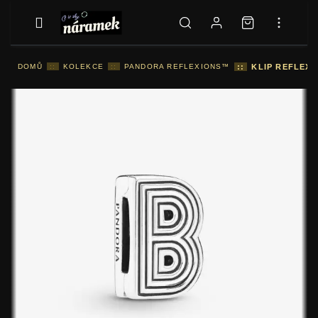
DOMŮ
::
KOLEKCE
::
PANDORA REFLEXIONS™
::
KLIP REFLEXI