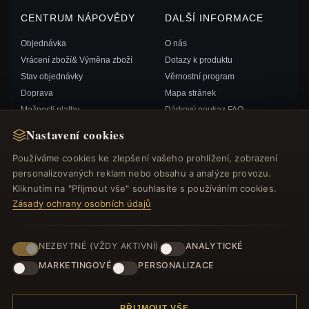
CENTRUM NÁPOVĚDY
DALŠÍ INFORMACE
Objednávka
O nás
Vrácení zboží& Výměna zboží
Dotazy k produktu
Stav objednávky
Věrnostní program
Doprava
Mapa stránek
Možnosti platby
Dárkový poukaz FAQ
Můj účet& Odměny
Slevové kupóny
Nastavení cookies
Kontaktujte nás
Odhlášení z odběru zpravodaje
Používáme cookies ke zlepšení vašeho prohlížení, zobrazení
personalizovaných reklam nebo obsahu a analýze provozu.
RYCHLÉ ODKAZY
SLEDUJTE NÁS
Kliknutím na "Přijmout vše" souhlasíte s používáním cookies.
Zásady ochrany osobních údajů
Nové produkty
Speciální nabídky
ZPŮSOBY PLATBY
Blog
NEZBYTNÉ (VŽDY AKTIVNÍ)
ANALYTICKÉ
Recenze
MARKETINGOVÉ
PERSONALIZACE
Přihlásit se
PŘIJMOUT VŠE