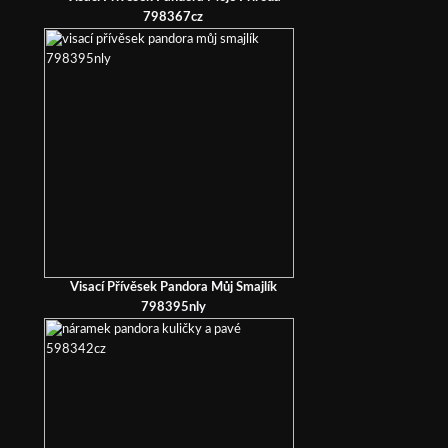
798367cz
Visací Přívěsek Pandora Můj Smajlík
798395nly