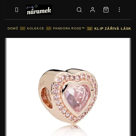
DOMŮ
::
KOLEKCE
::
PANDORA ROSE™
::
KLIP ZÁŘIVÁ LÁSKA