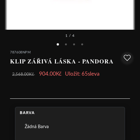
1
/ 4
787608NPM
KLIP ZÁŘIVÁ LÁSKA - PANDORA
904.00Kč
Uložit: 65sleva
2,568.00Kč
BARVA
Žádná Barva