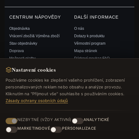
CENTRUM NÁPOVĚDY
DALŠÍ INFORMACE
Objednávka
O nás
Vrácení zboží& Výměna zboží
Dotazy k produktu
Stav objednávky
Věrnostní program
Doprava
Mapa stránek
Možnosti platby
Dárkový poukaz FAQ
Můj účet& Odměny
Slevové kupóny
Nastavení cookies
Kontaktujte nás
Odhlášení z odběru zpravodaje
Používáme cookies ke zlepšení vašeho prohlížení, zobrazení
personalizovaných reklam nebo obsahu a analýze provozu.
RYCHLÉ ODKAZY
SLEDUJTE NÁS
Kliknutím na "Přijmout vše" souhlasíte s používáním cookies.
Zásady ochrany osobních údajů
Nové produkty
Speciální nabídky
ZPŮSOBY PLATBY
Blog
NEZBYTNÉ (VŽDY AKTIVNÍ)
ANALYTICKÉ
Recenze
MARKETINGOVÉ
PERSONALIZACE
Přihlásit se