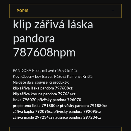
POPIS
klip zářivá láska
pandora
787608npm
PANDORA Rose, mlhavě růžový křišťál
Kov: Obecný kov Barva:: Růžová Kameny: Křišťál
Najděte další související produkty:
klip zářivá láska pandora 797608cz
klip zářivá koruna pandora 797634cz
láska 796070 přívěsky pandora 796070
propletená láska 791880cz přívěsky pandora 791880cz
zářivá kapka 792095cz přívěsky pandora 792095cz
zářivá mašle 297234cz náušnice pandora 297234cz