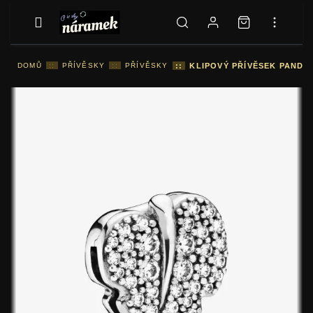
DOMŮ
::
PŘÍVĚSKY
::
PŘÍVĚSKY
::
KLIPOVÝ PŘÍVĚSEK PANDOR