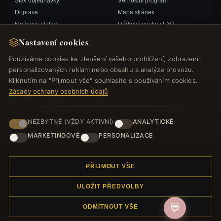
Stav objednávky
Věrnostní program
Doprava
Mapa stránek
Možnosti platby
Dárkový poukaz FAQ
Můj účet& Odměny
Slevové kupóny
Nastavení cookies
Kontaktujte nás
Odhlášení z odběru zpravodaje
Používáme cookies ke zlepšení vašeho prohlížení, zobrazení
personalizovaných reklam nebo obsahu a analýze provozu.
RYCHLÉ ODKAZY
SLEDUJTE NÁS
Kliknutím na "Přijmout vše" souhlasíte s používáním cookies.
Zásady ochrany osobních údajů
Nové produkty
Speciální nabídky
ZPŮSOBY PLATBY
Blog
NEZBYTNÉ (VŽDY AKTIVNÍ)
ANALYTICKÉ
Recenze
MARKETINGOVÉ
PERSONALIZACE
Přihlásit se
PŘIJMOUT VŠE
ULOŽIT PŘEDVOLBY
💬
ODMÍTNOUT VŠE
© 2012–2026
. Všechna práva vyhrazena.
Náramek.com