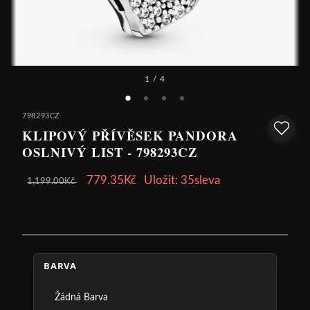
1
/ 4
798293CZ
KLIPOVÝ PŘÍVĚSEK PANDORA
OSLNIVÝ LIST - 798293CZ
779.35Kč
Uložit: 35sleva
1,199.00Kč
BARVA
Žádná Barva