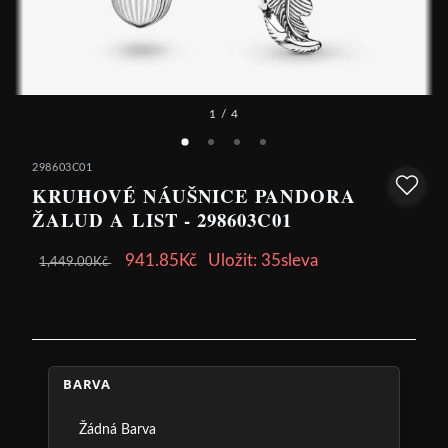
1
/ 4
298603C01
KRUHOVÉ NÁUŠNICE PANDORA
ŽALUD A LIST - 298603C01
941.85Kč
Uložit: 35sleva
1,449.00Kč
BARVA
Žádná Barva