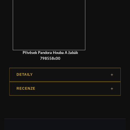
Přívěsek Pandora Houba A žabák
798558c00
DETAILY
RECENZE