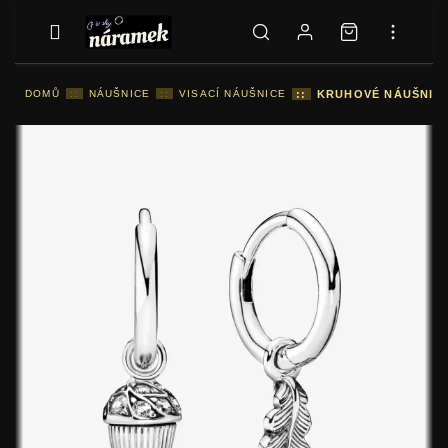
DOMŮ
::
NÁUŠNICE
::
VISACÍ NÁUŠNICE
::
KRUHOVÉ NÁUŠNICE 