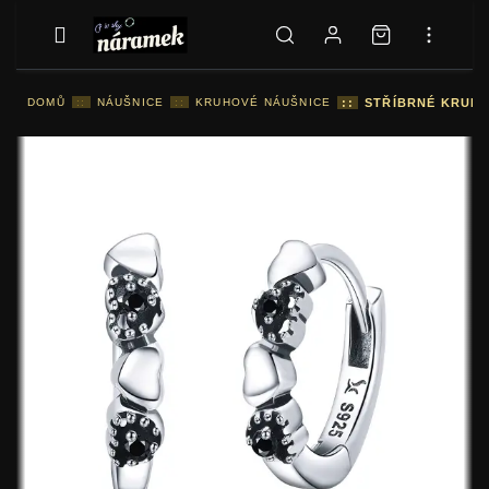
DOMŮ
::
NÁUŠNICE
::
KRUHOVÉ NÁUŠNICE
::
STŘÍBRNÉ KRUHO