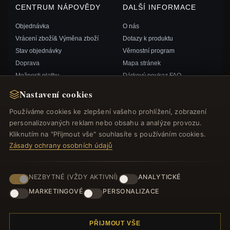
CENTRUM NÁPOVĚDY
DALŠÍ INFORMACE
Objednávka
O nás
Vrácení zboží& Výměna zboží
Dotazy k produktu
Stav objednávky
Věrnostní program
Doprava
Mapa stránek
Možnosti platby
Dárkový poukaz FAQ
Můj účet& Odměny
Slevové kupóny
Nastavení cookies
Kontaktujte nás
Odhlášení z odběru zpravodaje
Používáme cookies ke zlepšení vašeho prohlížení, zobrazení
personalizovaných reklam nebo obsahu a analýze provozu.
RYCHLÉ ODKAZY
SLEDUJTE NÁS
Kliknutím na "Přijmout vše" souhlasíte s používáním cookies.
Zásady ochrany osobních údajů
Nové produkty
Speciální nabídky
ZPŮSOBY PLATBY
Blog
NEZBYTNÉ (VŽDY AKTIVNÍ)
ANALYTICKÉ
Recenze
MARKETINGOVÉ
PERSONALIZACE
Přihlásit se
PŘIJMOUT VŠE