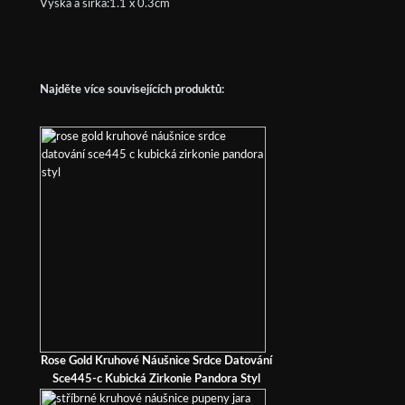
Výška a šířka:1.1 x 0.3cm
Najděte více souvisejících produktů:
Rose Gold Kruhové Náušnice Srdce Datování
Sce445-c Kubická Zirkonie Pandora Styl