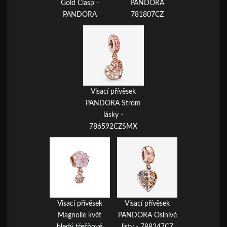
Gold Clasp -
PANDORA
PANDORA
781807CZ
Visací přívěsek
PANDORA Strom
lásky -
786592CZSMX
Visací přívěsek
Visací přívěsek
Magnolie květ
PANDORA Oslnivé
bledý třešňově
listy - 788247CZ