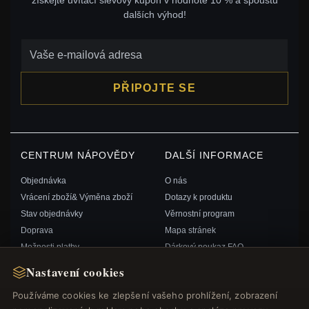
dalších výhod!
PŘIPOJTE SE
CENTRUM NÁPOVĚDY
DALŠÍ INFORMACE
Objednávka
O nás
Vrácení zboží& Výměna zboží
Dotazy k produktu
Stav objednávky
Věrnostní program
Doprava
Mapa stránek
Možnosti platby
Dárkový poukaz FAQ
Můj účet& Odměny
Slevové kupóny
Nastavení cookies
Kontaktujte nás
Odhlášení z odběru zpravodaje
Používáme cookies ke zlepšení vašeho prohlížení, zobrazení