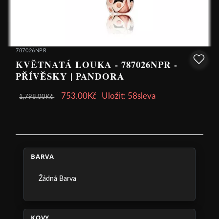
787026NPR
KVĚTNATÁ LOUKA - 787026NPR -
PŘÍVĚSKY | PANDORA
753.00Kč
Uložit: 58sleva
1,798.00Kč
BARVA
Žádná Barva
KOVY