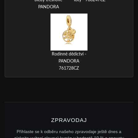
PANDORA
Rodinné dědictví -
PANDORA
761728CZ
ZPRAVODAJ
Přihlaste se k odběru našeho zpravodaje ještě dnes a
získejte uvítací slevový kupón v hodnotě 10 % a spoustu