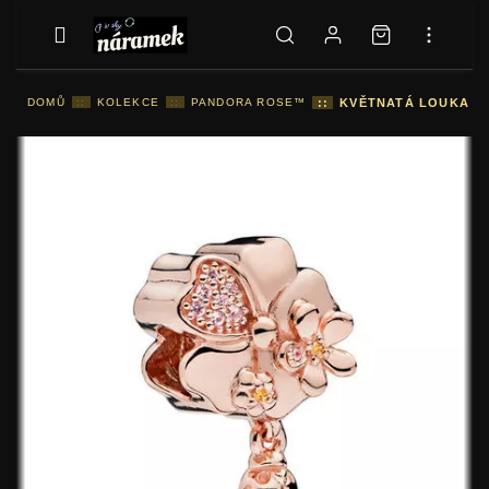
DOMŮ
::
KOLEKCE
::
PANDORA ROSE™
::
KVĚTNATÁ LOUKA - 7