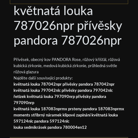
květnatá louka
787026npr přívěsky
pandora 787026npr
Přívěsek, obecný kov PANDORA Rose, růžový křišťál, růžová
kubická zirkonie, medová kubická zirkonie, průhledná světle
růžová glazura
Najděte další související produkty:
květnatá louka 787042npr přívěsky pandora 787042npr
květnatá louka 797042nlc přívěsky pandora 797042nlc
řetízek květnatá louka 797090nrp přívěsky pandora
797090nrp
květnatá louka 187083nprmx prsteny pandora 187083nprmx
moments stříbrný náramek klipové zapínání květnatá louka
597124nlc pandora 597124nlc
louka sedmikrásek pandora 780004en12