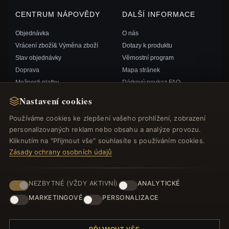
CENTRUM NÁPOVĚDY
DALŠÍ INFORMACE
Objednávka
O nás
Vrácení zboží& Výměna zboží
Dotazy k produktu
Stav objednávky
Věrnostní program
Doprava
Mapa stránek
Možnosti platby
Dárkový poukaz FAQ
Můj účet& Odměny
Slevové kupóny
Nastavení cookies
Kontaktujte nás
Odhlášení z odběru zpravodaje
Používáme cookies ke zlepšení vašeho prohlížení, zobrazení
personalizovaných reklam nebo obsahu a analýze provozu.
RYCHLÉ ODKAZY
SLEDUJTE NÁS
Kliknutím na "Přijmout vše" souhlasíte s používáním cookies.
Zásady ochrany osobních údajů
Nové produkty
Speciální nabídky
ZPŮSOBY PLATBY
Blog
NEZBYTNÉ (VŽDY AKTIVNÍ)
ANALYTICKÉ
Recenze
MARKETINGOVÉ
PERSONALIZACE
Přihlásit se