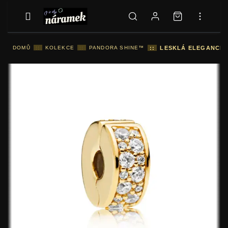
DOMŮ
::
KOLEKCE
::
PANDORA SHINE™
::
LESKLÁ ELEGANCE 