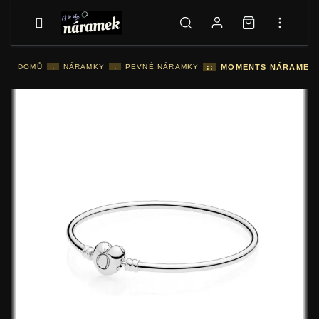
DOMŮ
::
NÁRAMKY
::
PEVNÉ NÁRAMKY
::
MOMENTS NÁRAMEK, 