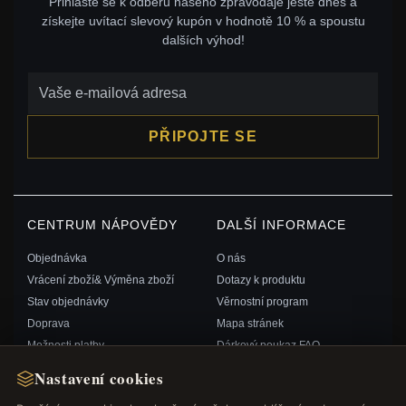
Přihlaste se k odběru našeho zpravodaje ještě dnes a
získejte uvítací slevový kupón v hodnotě 10 % a spoustu
dalších výhod!
PŘIPOJTE SE
CENTRUM NÁPOVĚDY
DALŠÍ INFORMACE
Objednávka
O nás
Vrácení zboží& Výměna zboží
Dotazy k produktu
Stav objednávky
Věrnostní program
Doprava
Mapa stránek
Možnosti platby
Dárkový poukaz FAQ
Můj účet& Odměny
Slevové kupóny
Nastavení cookies
Kontaktujte nás
Odhlášení z odběru zpravodaje