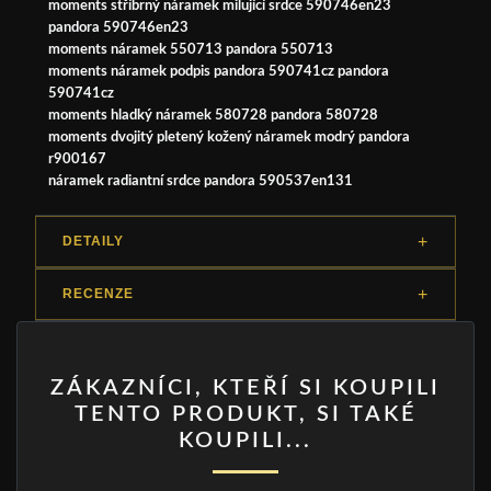
moments stříbrný náramek milující srdce 590746en23
pandora 590746en23
moments náramek 550713 pandora 550713
moments náramek podpis pandora 590741cz pandora
590741cz
moments hladký náramek 580728 pandora 580728
moments dvojitý pletený kožený náramek modrý pandora
r900167
náramek radiantní srdce pandora 590537en131
DETAILY
RECENZE
ZÁKAZNÍCI, KTEŘÍ SI KOUPILI
TENTO PRODUKT, SI TAKÉ
KOUPILI...