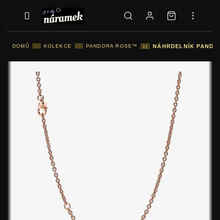
DOMŮ
::
KOLEKCE
::
PANDORA ROSE™
::
NÁHRDELNÍK PANDOR