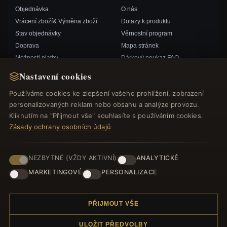
Objednávka
O nás
Vrácení zboží& Výměna zboží
Dotazy k produktu
Stav objednávky
Věrnostní program
Doprava
Mapa stránek
Možnosti platby
Dárkový poukaz FAQ
Můj účet& Odměny
Slevové kupóny
Nastavení cookies
Kontaktujte nás
Odhlášení z odběru zpravodaje
Používáme cookies ke zlepšení vašeho prohlížení, zobrazení
personalizovaných reklam nebo obsahu a analýze provozu.
RYCHLÉ ODKAZY
SLEDUJTE NÁS
Kliknutím na "Přijmout vše" souhlasíte s používáním cookies.
Zásady ochrany osobních údajů
Nové produkty
Speciální nabídky
ZPŮSOBY PLATBY
Blog
NEZBYTNÉ (VŽDY AKTIVNÍ)
ANALYTICKÉ
Recenze
MARKETINGOVÉ
PERSONALIZACE
Přihlásit se
PŘIJMOUT VŠE
ULOŽIT PŘEDVOLBY