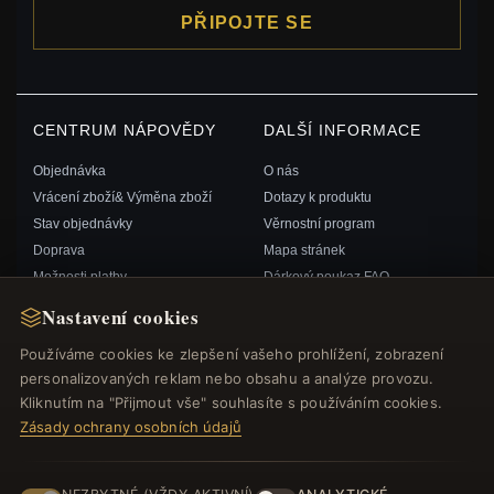
PŘIPOJTE SE
CENTRUM NÁPOVĚDY
DALŠÍ INFORMACE
Objednávka
O nás
Vrácení zboží& Výměna zboží
Dotazy k produktu
Stav objednávky
Věrnostní program
Doprava
Mapa stránek
Možnosti platby
Dárkový poukaz FAQ
Můj účet& Odměny
Slevové kupóny
Nastavení cookies
Kontaktujte nás
Odhlášení z odběru zpravodaje
Používáme cookies ke zlepšení vašeho prohlížení, zobrazení
personalizovaných reklam nebo obsahu a analýze provozu.
RYCHLÉ ODKAZY
SLEDUJTE NÁS
Kliknutím na "Přijmout vše" souhlasíte s používáním cookies.
Zásady ochrany osobních údajů
Nové produkty
Speciální nabídky
ZPŮSOBY PLATBY
Blog