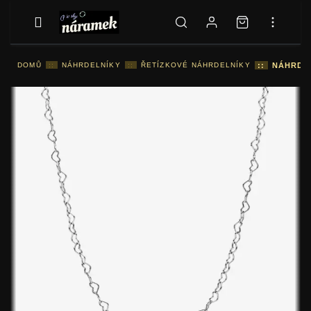
DOMŮ
::
NÁHRDELNÍKY
::
ŘETÍZKOVÉ NÁHRDELNÍKY
::
NÁHRDE