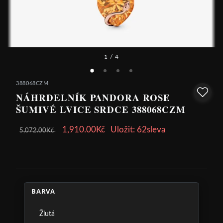
1
/ 4
388068CZM
NÁHRDELNÍK PANDORA ROSE
ŠUMIVÉ LVICE SRDCE 388068CZM
1,910.00Kč
Uložit: 62sleva
5,072.00Kč
BARVA
Žlutá