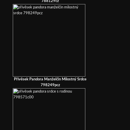
788129cz
Přívěsek Pandora Manželčin Milostný Srdce
798249pcz