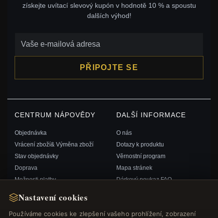
získejte uvítací slevový kupón v hodnotě 10 % a spoustu
dalších výhod!
PŘIPOJTE SE
CENTRUM NÁPOVĚDY
DALŠÍ INFORMACE
Objednávka
O nás
Vrácení zboží& Výměna zboží
Dotazy k produktu
Stav objednávky
Věrnostní program
Doprava
Mapa stránek
Možnosti platby
Dárkový poukaz FAQ
Můj účet& Odměny
Slevové kupóny
Nastavení cookies
Kontaktujte nás
Odhlášení z odběru zpravodaje
Používáme cookies ke zlepšení vašeho prohlížení, zobrazení