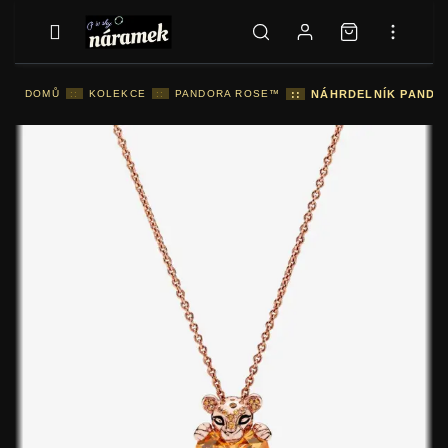
DOMŮ
::
KOLEKCE
::
PANDORA ROSE™
::
NÁHRDELNÍK PANDOR