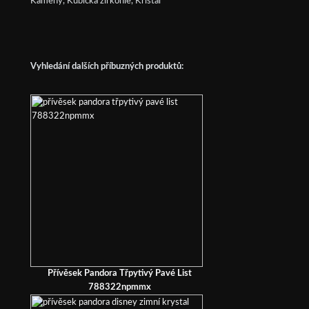
Kameny, Kubická zirkonie, Křišťál
Vyhledání dalších příbuzných produktů:
Přívěsek Pandora Třpytivý Pavé List
788322npmmx