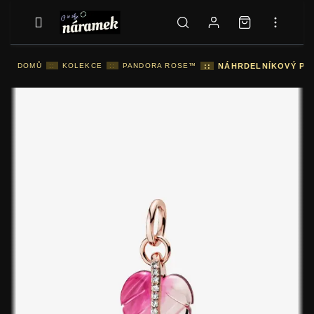
DOMŮ
::
KOLEKCE
::
PANDORA ROSE™
::
NÁHRDELNÍKOVÝ PŘÍ