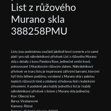
List z růžového
Murano skla
388258PMU
Listy jsou podstatnou součástí jakékoli lesní scenerie a to samé
platí i pro náš náhrdelníkový přívěsek List z růžového Murano
skla s detaily z kovu Pandora Rose, jedinečné směsi kovů,
pokovované 14karátovým růžovým zlatem. Náhrdelníkový
přívěsek ve tvaru listu je inspirovaný zářivými barvami, kterými
hýří listy během podzimu, vyrobený z Murano skla s paletou
teplých růžových tónů a zdobený středovou linií s kubickými
zirkoniemi. A podobně jako každý jednotlivý list je i každý
náhrdelníkový přívěsek s listem z Murano skla jedinečný.
Kov: Obecný kov
Barva: Vícebarevné
Kameny: Různé