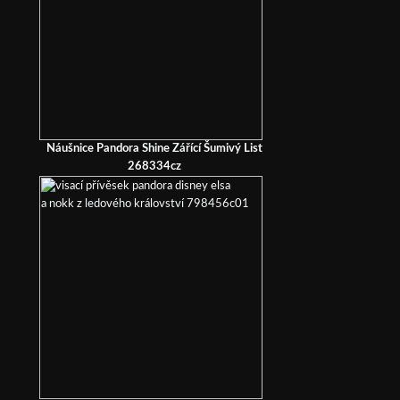
Náušnice Pandora Shine Zářící Šumivý List
268334cz