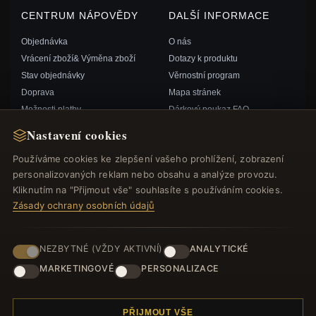
CENTRUM NÁPOVĚDY
DALŠÍ INFORMACE
Objednávka
O nás
Vrácení zboží& Výměna zboží
Dotazy k produktu
Stav objednávky
Věrnostní program
Doprava
Mapa stránek
Možnosti platby
Dárkový poukaz FAQ
Můj účet& Odměny
Slevové kupóny
Nastavení cookies
Kontaktujte nás
Odhlášení z odběru zpravodaje
Používáme cookies ke zlepšení vašeho prohlížení, zobrazení
personalizovaných reklam nebo obsahu a analýze provozu.
RYCHLÉ ODKAZY
SLEDUJTE NÁS
Kliknutím na "Přijmout vše" souhlasíte s používáním cookies.
Zásady ochrany osobních údajů
Nové produkty
Speciální nabídky
ZPŮSOBY PLATBY
Blog
NEZBYTNÉ (VŽDY AKTIVNÍ)
ANALYTICKÉ
Recenze
MARKETINGOVÉ
PERSONALIZACE
Přihlásit se
PŘIJMOUT VŠE