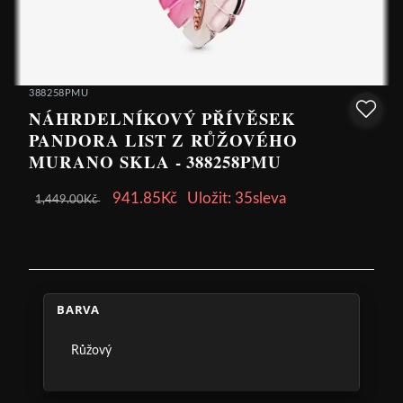
388258PMU
NÁHRDELNÍKOVÝ PŘÍVĚSEK
PANDORA LIST Z RŮŽOVÉHO
MURANO SKLA - 388258PMU
941.85Kč
Uložit: 35sleva
1,449.00Kč
BARVA
Růžový