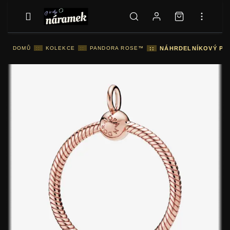
DOMŮ
::
KOLEKCE
::
PANDORA ROSE™
::
NÁHRDELNÍKOVÝ PŘÍ