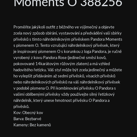
Moments O 388256
Proměňte jakýkoli outfit z běžného ve výjimečný a objevte
zcela nový způsob sbírání, vystavování a předvádění vaší sbírky
přívěsků s tímto náhrdelníkovým přívěskem Pandora Moments
s písmenem O. Tento vzrušující náhrdelníkový přívěsek, který
je inspirovaný písmenem O s korunkou z loga Pandora, je ručně
vyrobený z kovu Pandora Rose (jedinečné směsi kovů,
pokovované 14karátovým růžovým zlatem) a má vzhled
hadovitého řetízku. Váš styl může být zcela jedinečný a můžete
ho vylepšit přidáváním až sedmi přívěsků, visacích přívěsků
nebo náhrdelníkových přívěsků na váš náhrdelníkový přívěsek
v podobě písmena O. Při kombinování přívěsku O Pandora s
vašimi oblíbenými přívěsky vždy používejte silný řetízkový
náhrdelník, který unese hmotnost přívěsku O Pandora a
přívěsků.
Kov: Obecný kov
Barva: Bezbarvé
Kameny: Bez kamenů