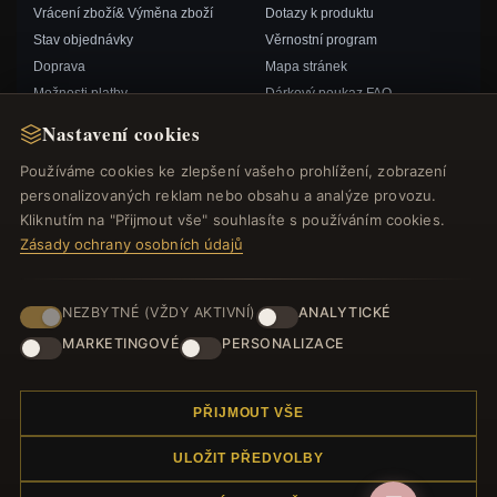
Vrácení zboží& Výměna zboží
Dotazy k produktu
Stav objednávky
Věrnostní program
Doprava
Mapa stránek
Možnosti platby
Dárkový poukaz FAQ
Můj účet& Odměny
Slevové kupóny
Nastavení cookies
Kontaktujte nás
Odhlášení z odběru zpravodaje
Používáme cookies ke zlepšení vašeho prohlížení, zobrazení
personalizovaných reklam nebo obsahu a analýze provozu.
RYCHLÉ ODKAZY
SLEDUJTE NÁS
Kliknutím na "Přijmout vše" souhlasíte s používáním cookies.
Zásady ochrany osobních údajů
Nové produkty
Speciální nabídky
ZPŮSOBY PLATBY
Blog
NEZBYTNÉ (VŽDY AKTIVNÍ)
ANALYTICKÉ
Recenze
MARKETINGOVÉ
PERSONALIZACE
Přihlásit se
PŘIJMOUT VŠE
ULOŽIT PŘEDVOLBY