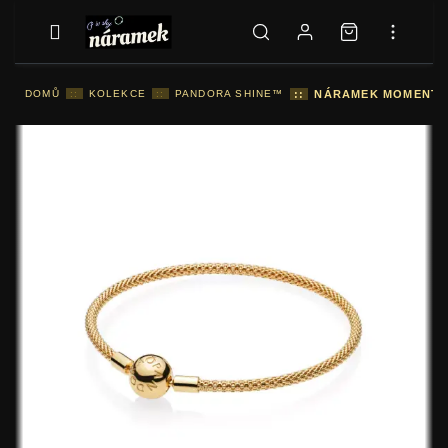
DOMŮ
::
KOLEKCE
::
PANDORA SHINE™
::
NÁRAMEK MOMENTS 