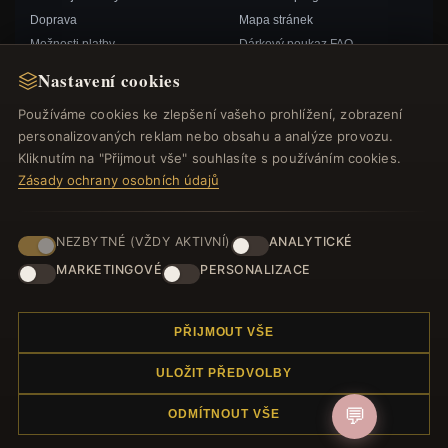
Doprava
Mapa stránek
Možnosti platby
Dárkový poukaz FAQ
Můj účet& Odměny
Slevové kupóny
Nastavení cookies
Kontaktujte nás
Odhlášení z odběru zpravodaje
Používáme cookies ke zlepšení vašeho prohlížení, zobrazení
personalizovaných reklam nebo obsahu a analýze provozu.
RYCHLÉ ODKAZY
SLEDUJTE NÁS
Kliknutím na "Přijmout vše" souhlasíte s používáním cookies.
Zásady ochrany osobních údajů
Nové produkty
Speciální nabídky
ZPŮSOBY PLATBY
Blog
NEZBYTNÉ (VŽDY AKTIVNÍ)
ANALYTICKÉ
Recenze
MARKETINGOVÉ
PERSONALIZACE
Přihlásit se
PŘIJMOUT VŠE
ULOŽIT PŘEDVOLBY
💬
ODMÍTNOUT VŠE
© 2012–2026
. Všechna práva vyhrazena.
Náramek.com