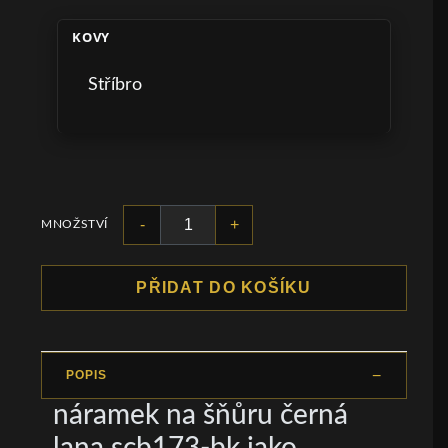
KOVY
Stříbro
-
+
MNOŽSTVÍ
PŘIDAT DO KOŠÍKU
POPIS
náramek na šňůru černá
lana scb173-bk jako