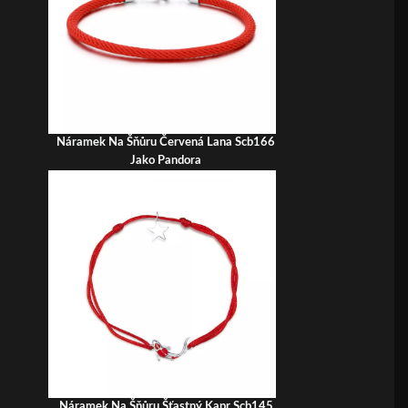
Náramek Na Šňůru Červená Lana Scb166
Jako Pandora
Náramek Na Šňůru Šťastný Kapr Scb145