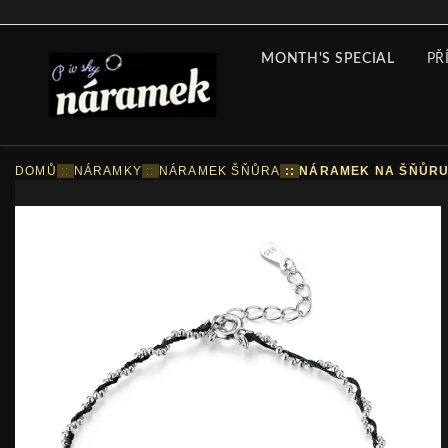
MONTH'S SPECIAL
PŘ
DOMŮ
::
NÁRAMKY
::
NÁRAMEK ŠŇŮRA
::
NÁRAMEK NA ŠŇŮRU