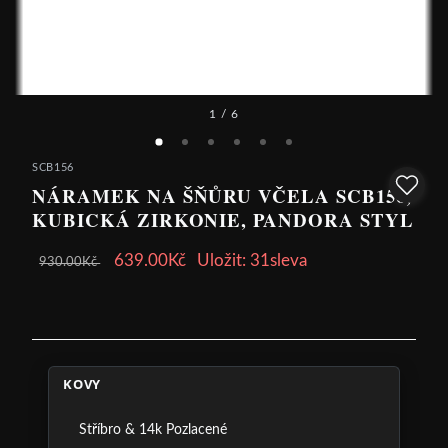
1
/ 6
SCB156
NÁRAMEK NA ŠŇŮRU VČELA SCB156,
KUBICKÁ ZIRKONIE, PANDORA STYL
639.00Kč
Uložit: 31sleva
930.00Kč
KOVY
Stříbro & 14k Pozlacené