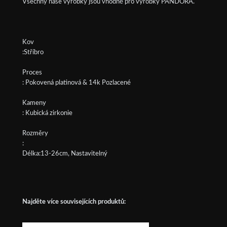
Všechny naše výrobky jsou vhodné pro výrobky PANDORA.
Kov
:Stříbro
Proces
: Pokovená platinová & 14k Pozlacené
Kameny
: Kubická zirkonie
Rozměry
:
Délka:13-26cm, Nastavitelný
Najděte více souvisejících produktů: