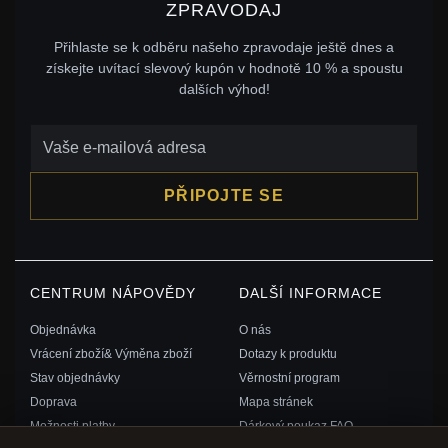
ZPRAVODAJ
Přihlaste se k odběru našeho zpravodaje ještě dnes a
získejte uvítací slevový kupón v hodnotě 10 % a spoustu
dalších výhod!
PŘIPOJTE SE
CENTRUM NÁPOVĚDY
DALŠÍ INFORMACE
Objednávka
O nás
Vrácení zboží& Výměna zboží
Dotazy k produktu
Stav objednávky
Věrnostní program
Doprava
Mapa stránek
Možnosti platby
Dárkový poukaz FAQ