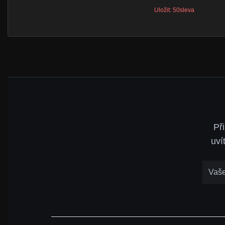
Uložit: 50sleva
Př
uví