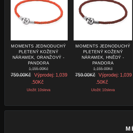
MOMENTS JEDNODUCHÝ
MOMENTS JEDNODUCHÝ
PLETENÝ KOŽENÝ
PLETENÝ KOŽENÝ
NÁRAMEK, ORANŽOVÝ -
NÁRAMEK, HNĚDÝ -
PANDORA
PANDORA
1,155.00Kč
1,155.00Kč
759.00Kč
Výprodej: 1,039
759.00Kč
Výprodej: 1,039
.50Kč
.50Kč
Uložit: 10sleva
Uložit: 10sleva
M