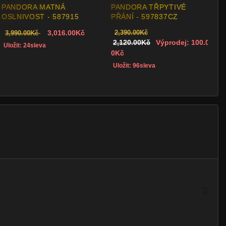
PANDORA MATNÁ
PANDORA TŘPYTIVÉ
OSLNIVOST - 587915
PŘÁNÍ - 597837CZ
3,016.00Kč
2,390.00Kč
3,990.00Kč
2,120.00Kč
Výprodej: 100.0
Uložit: 24sleva
0Kč
Uložit: 96sleva