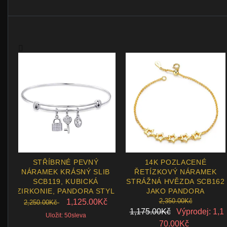
STŘÍBRNÉ PEVNÝ
14K POZLACENÉ
NÁRAMEK KRÁSNÝ SLIB
ŘETÍZKOVÝ NÁRAMEK
SCB119, KUBICKÁ
STRÁŽNÁ HVĚZDA SCB162
ZIRKONIE, PANDORA STYL
JAKO PANDORA
2,350.00Kč
1,125.00Kč
2,250.00Kč
1,175.00Kč
Výprodej: 1,1
Uložit: 50sleva
70.00Kč