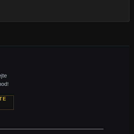
jte
hod!
TE