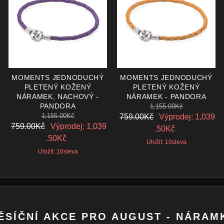
MOMENTS JEDNODUCHÝ
MOMENTS JEDNODUCHÝ
PLETENÝ KOŽENÝ
PLETENÝ KOŽENÝ
NÁRAMEK, NACHOVÝ -
NÁRAMEK - PANDORA
PANDORA
1,155.00Kč
1,155.00Kč
759.00Kč
Výprodej: 1,039
759.00Kč
Výprodej: 1,039
.50Kč
.50Kč
Uložit: 10sleva
Uložit: 10sleva
ĚSÍČNÍ AKCE PRO AUGUST - NÁRAM