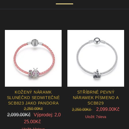
KOŽENÝ NÁRAMK
STŘÍBRNÉ PEVNÝ
SLUNÉČKO SEDMITEČNÉ
NÁRAMEK PÍSMENO A
SCB823 JAKO PANDORA
SCB829
2,250.00Kč
2,099.00Kč
2,250.00Kč
2,099.00Kč
Výprodej: 2,0
Uložit: 7sleva
25.00Kč