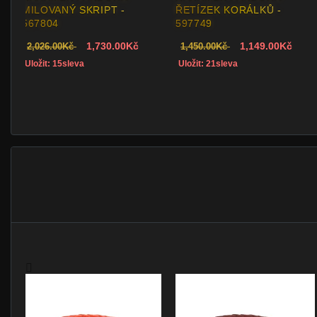
MILOVANÝ SKRIPT -
ŘETÍZEK KORÁLKŮ -
567804
597749
1,730.00Kč
1,149.00Kč
2,026.00Kč
1,450.00Kč
Uložit: 15sleva
Uložit: 21sleva