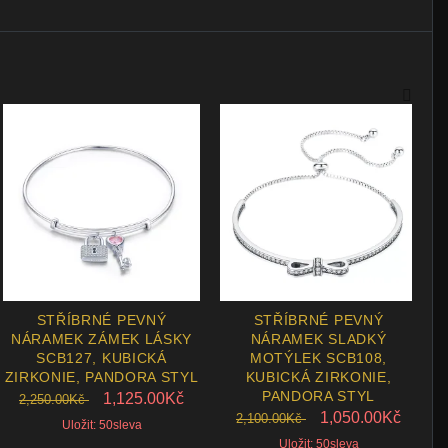
STŘÍBRNÉ PEVNÝ
STŘÍBRNÉ PEVNÝ
NÁRAMEK ZÁMEK LÁSKY
NÁRAMEK SLADKÝ
SCB127, KUBICKÁ
MOTÝLEK SCB108,
ZIRKONIE, PANDORA STYL
KUBICKÁ ZIRKONIE,
PANDORA STYL
1,125.00Kč
2,250.00Kč
1,050.00Kč
2,100.00Kč
Uložit: 50sleva
Uložit: 50sleva