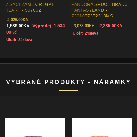
VISACÍ ZÁMEK REGAL
PANDORA SRDCE HRADU
HEART - 597602
FANTASYLAND -
7501057372313MS
2,026.00Kč
1,539.00Kč
Výprodej: 1,534
2,335.00Kč
3,078.00Kč
.00Kč
Uložit: 24sleva
Uložit: 24sleva
VYBRANÉ PRODUKTY - NÁRAMKY