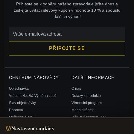
Přihlaste se k odběru našeho zpravodaje ještě dnes a
získejte uvítací slevový kupón v hodnotě 10 % a spoustu
dalších výhod!
PŘIPOJTE SE
CENTRUM NÁPOVĚDY
DALŠÍ INFORMACE
Objednávka
O nás
Vrácení zboží& Výměna zboží
Dotazy k produktu
Stav objednávky
Věrnostní program
Doprava
Mapa stránek
Možnosti platby
Dárkový poukaz FAQ
Můj účet& Odměny
Slevové kupóny
Nastavení cookies
Kontaktujte nás
Odhlášení z odběru zpravodaje