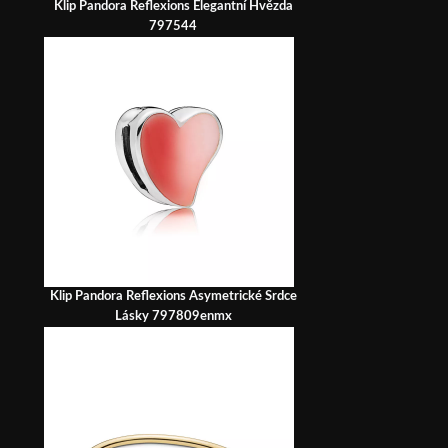
Klip Pandora Reflexions Elegantní Hvězda
797544
Klip Pandora Reflexions Asymetrické Srdce
Lásky 797809enmx