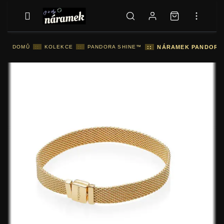
DOMŮ
::
KOLEKCE
::
PANDORA SHINE™
::
NÁRAMEK PANDORA 