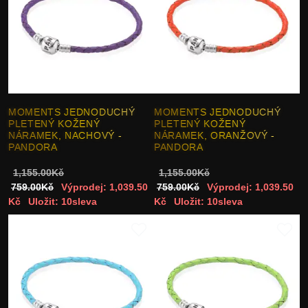
MOMENTS JEDNODUCHÝ
MOMENTS JEDNODUCHÝ
PLETENÝ KOŽENÝ
PLETENÝ KOŽENÝ
NÁRAMEK, NACHOVÝ -
NÁRAMEK, ORANŽOVÝ -
PANDORA
PANDORA
1,155.00Kč
1,155.00Kč
759.00Kč
Výprodej: 1,039.50
759.00Kč
Výprodej: 1,039.50
Kč
Uložit: 10sleva
Kč
Uložit: 10sleva