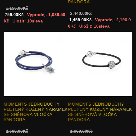
PANDORA
1,155.00Kč
2,440.00Kč
759.00Kč
Výprodej: 1,039.50
1,459.00Kč
Výprodej: 2,196.0
Kč
Uložit: 10sleva
0Kč
Uložit: 10sleva
MOMENTS JEDNODUCHÝ
MOMENTS JEDNODUCHÝ
PLETENÝ KOŽENÝ NÁRAMEK
PLETENÝ KOŽENÝ NÁRAMEK
SE SNĚHOVÁ VLOČKA -
SE SNĚHOVÁ VLOČKA -
PANDORA
PANDORA
2,568.00Kč
1,669.00Kč