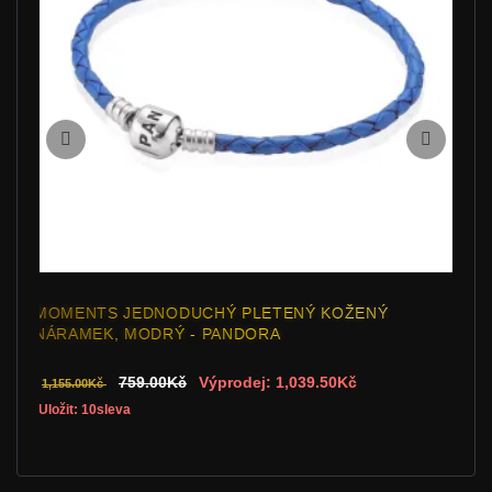
MOMENTS JEDNODUCHÝ PLETENÝ KOŽENÝ
NÁRAMEK, MODRÝ - PANDORA
759.00Kč
Výprodej: 1,039.50Kč
1,155.00Kč
Uložit: 10sleva