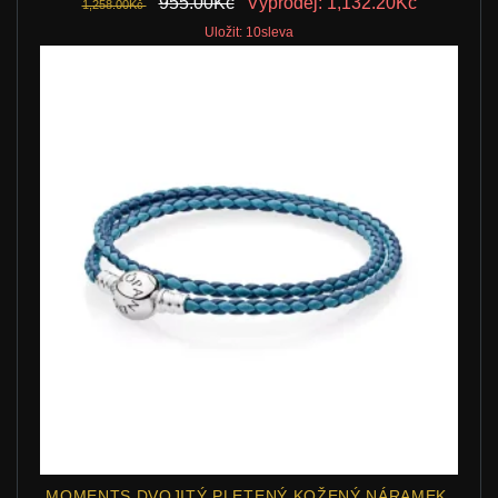
955.00Kč
Výprodej: 1,132.20Kč
1,258.00Kč
Uložit: 10sleva
MOMENTS DVOJITÝ PLETENÝ KOŽENÝ NÁRAMEK,