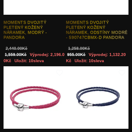
MOMENTS DVOJITÝ
MOMENTS DVOJITÝ
PLETENÝ KOŽENÝ
PLETENÝ KOŽENÝ
NÁRAMEK, MODRÝ -
NÁRAMEK, ODSTÍNY MODRÉ
PANDORA
- 590747CBMX-D PANDORA
2,440.00Kč
1,258.00Kč
1,559.00Kč
Výprodej: 2,196.0
955.00Kč
Výprodej: 1,132.20
0Kč
Uložit: 10sleva
Kč
Uložit: 10sleva