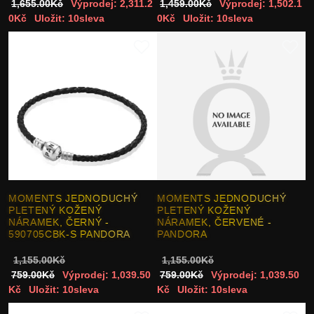
1,655.00Kč
Výprodej: 2,311.2
1,459.00Kč
Výprodej: 1,502.1
0Kč
Uložit: 10sleva
0Kč
Uložit: 10sleva
MOMENTS JEDNODUCHÝ
MOMENTS JEDNODUCHÝ
PLETENÝ KOŽENÝ
PLETENÝ KOŽENÝ
NÁRAMEK, ČERNÝ -
NÁRAMEK, ČERVENÉ -
590705CBK-S PANDORA
PANDORA
1,155.00Kč
1,155.00Kč
759.00Kč
Výprodej: 1,039.50
759.00Kč
Výprodej: 1,039.50
Kč
Uložit: 10sleva
Kč
Uložit: 10sleva