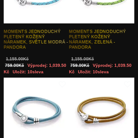
MOMENTS JEDNODUCHÝ
MOMENTS JEDNODUCHÝ
PLETENÝ KOŽENÝ
PLETENÝ KOŽENÝ
NÁRAMEK, SVĚTLE MODRÁ -
NÁRAMEK, ZELENÁ -
PANDORA
PANDORA
1,155.00Kč
1,155.00Kč
759.00Kč
Výprodej: 1,039.50
759.00Kč
Výprodej: 1,039.50
Kč
Uložit: 10sleva
Kč
Uložit: 10sleva