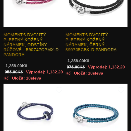
MOMENTS DVOJITÝ
MOMENTS DVOJITÝ
PLEETNÝ KOŽENÝ
PLETENÝ KOŽENÝ
NÁRAMEK, ODSTÍNY
NÁRAMEK, ČERNÝ -
RŮŽOVÉ - 590747CPMX-D
590705CBK-D PANDORA
PANDORA
1,258.00Kč
1,258.00Kč
875.00Kč
Výprodej: 1,132.20
955.00Kč
Výprodej: 1,132.20
Kč
Uložit: 10sleva
Kč
Uložit: 10sleva