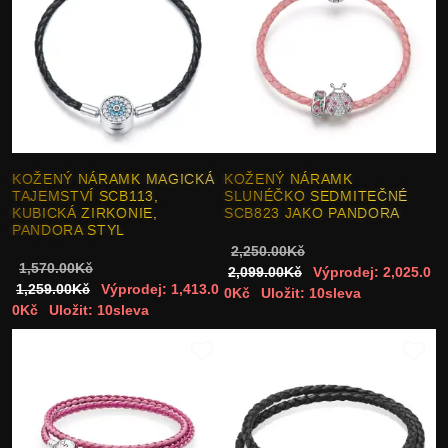
KOŽENÝ NÁRAMK MAGICKÁ
KOŽENÝ NÁRAMK
TAJEMSTVÍ SCB113,
SLUNÉČKO SEDMITEČNÉ
KUBICKÁ ZIRKONIE,
SCB823 JAKO PANDORA
PANDORA STYL
2,250.00Kč
1,570.00Kč
2,099.00Kč
Výprodej: 2,025.0
1,259.00Kč
Výprodej: 1,413.0
0Kč
Uložit: 10sleva
0Kč
Uložit: 10sleva