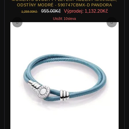
ODSTÍNY MODRÉ - 590747CBMX-D PANDORA
955.00Kč
Výprodej: 1,132.20Kč
1,258.00Kč
Uložit: 10sleva