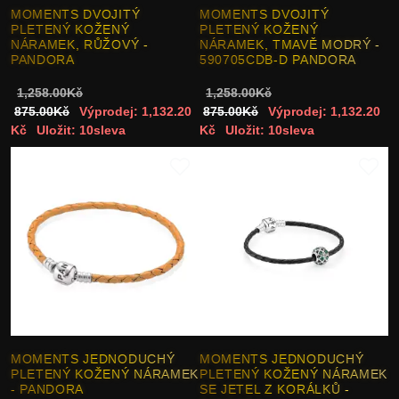
MOMENTS DVOJITÝ
MOMENTS DVOJITÝ
PLETENÝ KOŽENÝ
PLETENÝ KOŽENÝ
NÁRAMEK, RŮŽOVÝ -
NÁRAMEK, TMAVĚ MODRÝ -
PANDORA
590705CDB-D PANDORA
1,258.00Kč
1,258.00Kč
875.00Kč
Výprodej: 1,132.20
875.00Kč
Výprodej: 1,132.20
Kč
Uložit: 10sleva
Kč
Uložit: 10sleva
MOMENTS JEDNODUCHÝ
MOMENTS JEDNODUCHÝ
PLETENÝ KOŽENÝ NÁRAMEK
PLETENÝ KOŽENÝ NÁRAMEK
- PANDORA
SE JETEL Z KORÁLKŮ -