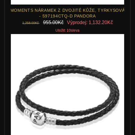
MOMENTS NÁRAMEK Z DVOJITÉ KŮŽE, TYRKYSOVÁ
- 597194CTQ-D PANDORA
955.00Kč
Výprodej: 1,132.20Kč
1,258.00Kč
Uložit: 10sleva