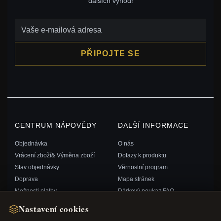
dalších výhod!
PŘIPOJTE SE
CENTRUM NÁPOVĚDY
DALŠÍ INFORMACE
Objednávka
O nás
Vrácení zboží& Výměna zboží
Dotazy k produktu
Stav objednávky
Věrnostní program
Doprava
Mapa stránek
Možnosti platby
Dárkový poukaz FAQ
Můj účet& Odměny
Slevové kupóny
Nastavení cookies
Kontaktujte nás
Odhlášení z odběru zpravodaje