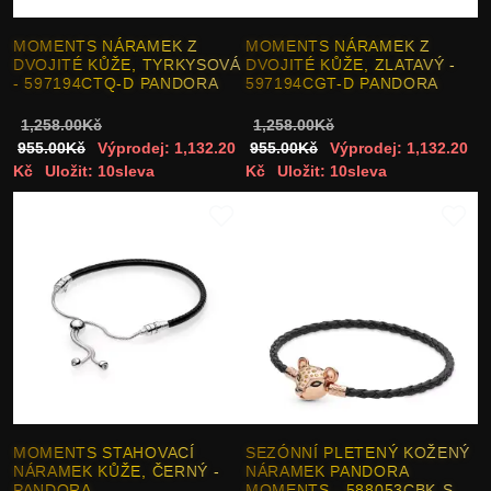
MOMENTS NÁRAMEK Z
MOMENTS NÁRAMEK Z
DVOJITÉ KŮŽE, TYRKYSOVÁ
DVOJITÉ KŮŽE, ZLATAVÝ -
- 597194CTQ-D PANDORA
597194CGT-D PANDORA
1,258.00Kč
1,258.00Kč
955.00Kč
Výprodej: 1,132.20
955.00Kč
Výprodej: 1,132.20
Kč
Uložit: 10sleva
Kč
Uložit: 10sleva
MOMENTS STAHOVACÍ
SEZÓNNÍ PLETENÝ KOŽENÝ
NÁRAMEK KŮŽE, ČERNÝ -
NÁRAMEK PANDORA
PANDORA
MOMENTS - 588053CBK-S