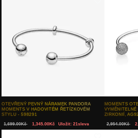
OTEVŘENÝ PEVNÝ NÁRAMEK PANDORA
MOMENTS OTE
MOMENTS V HADOVITÉM ŘETÍZKOVÉM
VYMĚNITELNÉ
STYLU - 598291
ZIRKONIÍ, AG9
1,699.00Kč
1,345.00Kč
Uložit: 21sleva
2,954.00Kč
2