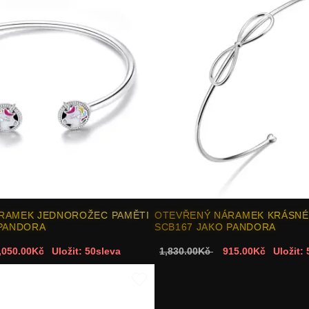
RAMEK JEDNOROŽEC PAMĚTI
OTEVŘENÝ NÁRAMEK KRÁSN
 PANDORA
SCB167 JAKO PANDORA
,050.00Kč
Uložit: 50sleva
1,830.00Kč
915.00Kč
Uložit: