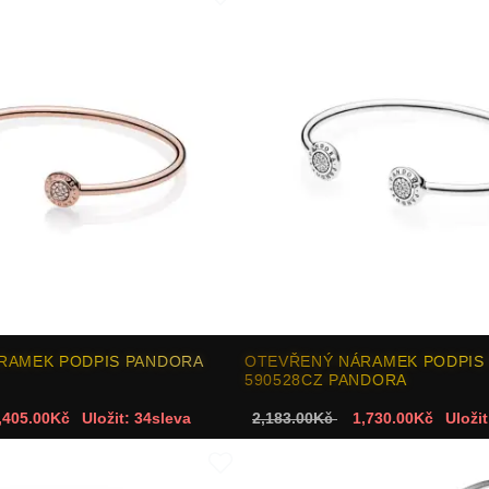
ÁRAMEK PODPIS PANDORA
OTEVŘENÝ NÁRAMEK PODPIS
590528CZ PANDORA
,405.00Kč
Uložit: 34sleva
2,183.00Kč
1,730.00Kč
Uložit