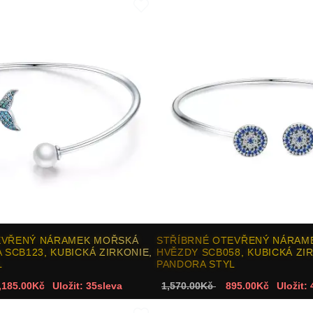
EVŘENÝ NÁRAMEK MOŘSKÁ
STŘÍBRNÉ OTEVŘENÝ NÁRAME
 SCB123, KUBICKÁ ZIRKONIE,
HVĚZDY SCB058, KUBICKÁ ZI
L
PANDORA STYL
,185.00Kč
Uložit: 35sleva
1,570.00Kč
895.00Kč
Uložit: