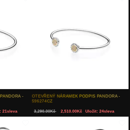
 PANDORA -
OTEVŘENÝ NÁRAMEK PODPIS PANDORA -
596274CZ
: 21sleva
3,290.00Kč
2,510.00Kč
Uložit: 24sleva