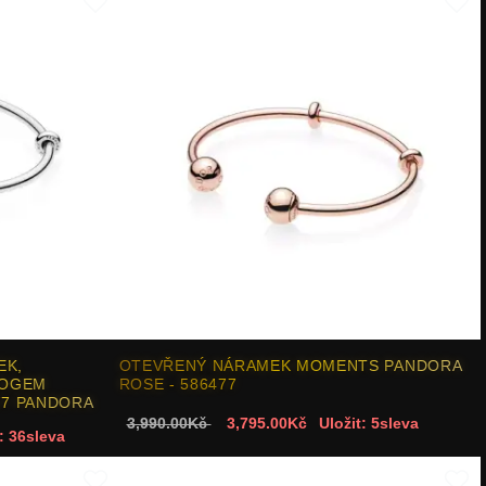
EK,
OTEVŘENÝ NÁRAMEK MOMENTS PANDORA
LOGEM
ROSE - 586477
477 PANDORA
3,990.00Kč
3,795.00Kč
Uložit: 5sleva
: 36sleva