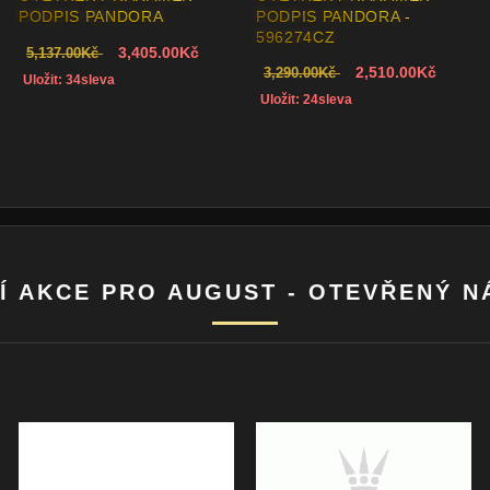
PODPIS PANDORA -
590528CZ PANDORA
1,730.00Kč
2,183.00Kč
Uložit: 21sleva
Í AKCE PRO AUGUST - OTEVŘENÝ 