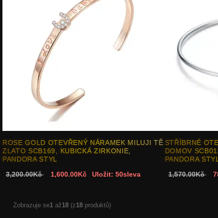
ROSE GOLD OTEVŘENÝ NÁRAMEK MILUJI TĚ
STŘÍBRNÉ OT
ZLATO SCB169, KUBICKÁ ZIRKONIE,
DOMOV SCB011
PANDORA STYL
PANDORA STY
3,200.00Kč
1,600.00Kč
Uložit: 50sleva
1,570.00Kč
7
Zobrazuje se
1
až
18
(z
18
produktů)