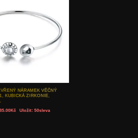
EVŘENÝ NÁRAMEK VĚČNÝ
, KUBICKÁ ZIRKONIE,
L
85.00Kč
Uložit: 50sleva