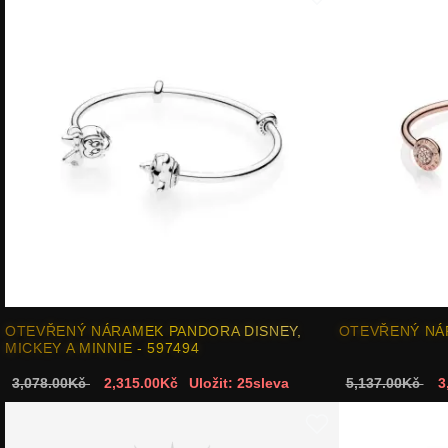
OTEVŘENÝ NÁRAMEK PANDORA DISNEY,
OTEVŘENÝ N
MICKEY A MINNIE - 597494
3,078.00Kč
2,315.00Kč
Uložit: 25sleva
5,137.00Kč
3