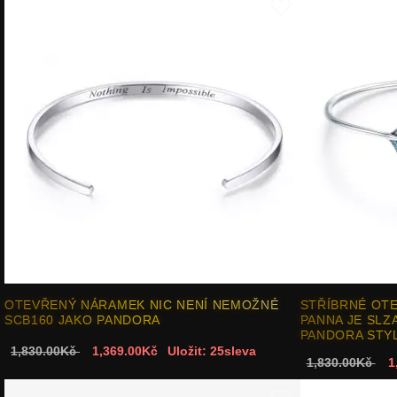
OTEVŘENÝ NÁRAMEK NIC NENÍ NEMOŽNÉ
STŘÍBRNÉ OT
SCB160 JAKO PANDORA
PANNA JE SLZA
PANDORA STY
1,830.00Kč
1,369.00Kč
Uložit: 25sleva
1,830.00Kč
1