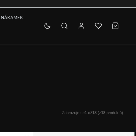
 NÁRAMEK
Zobrazuje se
1
až
18
(z
18
produktů)