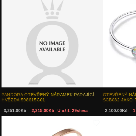
PANDORA OTEVŘENÝ NÁRAMEK PADAJÍCÍ
OTEVŘENÝ NÁ
HVĚZDA 598615C01
SCB082 JAKO
3,251.00Kč
2,315.00Kč
Uložit: 29sleva
2,100.00Kč
1