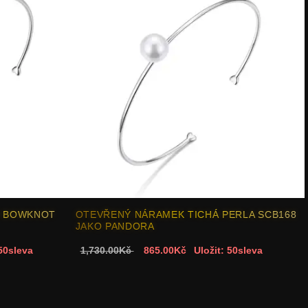
É BOWKNOT
OTEVŘENÝ NÁRAMEK TICHÁ PERLA SCB168
JAKO PANDORA
 50sleva
1,730.00Kč
865.00Kč
Uložit: 50sleva