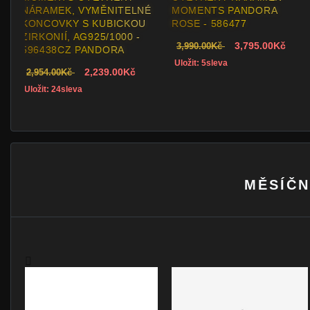
NÁRAMEK PANDORA
NÁRAMEK PANDORA
MOMENTS V HADOVITÉM
MOMENTS V HADOVITÉM
ŘETÍZKOVÉM STYLU -
ŘETÍZKOVÉM STYLU -
598291
588291
1,345.00Kč
1,925.00Kč
1,699.00Kč
2,523.00Kč
Uložit: 21sleva
Uložit: 24sleva
MĚSÍČN