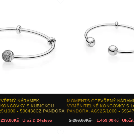
VŘENÝ NÁRAMEK,
MOMENTS OTEVŘENÝ NÁRAM
 KONCOVKY S KUBICKOU
VYMĚNITELNÉ KONCOVKY S 
25/1000 - 596438CZ PANDORA
PANDORA, AG925/1000 - 596
,239.00Kč
Uložit: 24sleva
2,286.00Kč
1,459.00Kč
Uložit