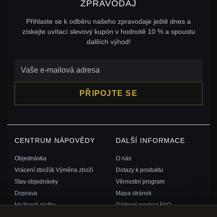
ZPRAVODAJ
Přihlaste se k odběru našeho zpravodaje ještě dnes a
získejte uvítací slevový kupón v hodnotě 10 % a spoustu
dalších výhod!
PŘIPOJTE SE
CENTRUM NÁPOVĚDY
DALŠÍ INFORMACE
Objednávka
O nás
Vrácení zboží& Výměna zboží
Dotazy k produktu
Stav objednávky
Věrnostní program
Doprava
Mapa stránek
Možnosti platby
Dárkový poukaz FAQ
Můj účet& Odměny
Slevové kupóny