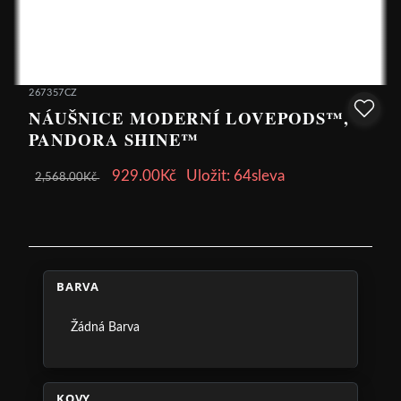
267357CZ
NÁUŠNICE MODERNÍ LOVEPODS™,
PANDORA SHINE™
929.00Kč
Uložit: 64sleva
2,568.00Kč
BARVA
Žádná Barva
KOVY