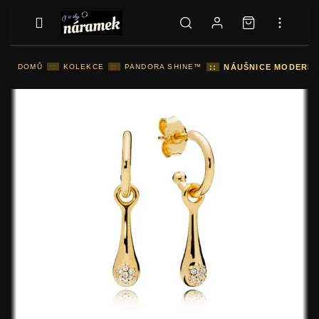
DOMŮ
::
KOLEKCE
::
PANDORA SHINE™
::
NÁUŠNICE MODERNÍ