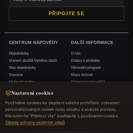
PŘIPOJTE SE
CENTRUM NÁPOVĚDY
DALŠÍ INFORMACE
Objednávka
O nás
Vrácení zboží& Výměna zboží
Dotazy k produktu
Stav objednávky
Věrnostní program
Doprava
Mapa stránek
Možnosti platby
Dárkový poukaz FAQ
Můj účet& Odměny
Slevové kupóny
Nastavení cookies
Kontaktujte nás
Odhlášení z odběru zpravodaje
Používáme cookies ke zlepšení vašeho prohlížení, zobrazení
personalizovaných reklam nebo obsahu a analýze provozu.
RYCHLÉ ODKAZY
SLEDUJTE NÁS
Kliknutím na "Přijmout vše" souhlasíte s používáním cookies.
Zásady ochrany osobních údajů
Nové produkty
Speciální nabídky