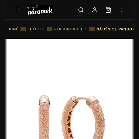
DOMŮ
::
KOLEKCE
::
PANDORA ROSE™
::
NÁUŠNICE PANDORA 