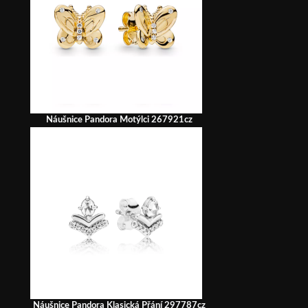
Náušnice Pandora Motýlci 267921cz
Náušnice Pandora Klasická Přání 297787cz