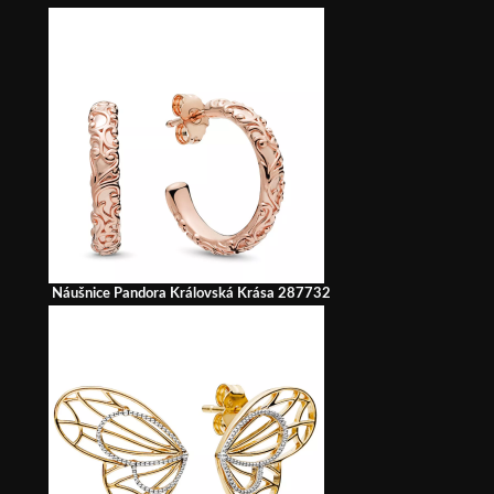
Náušnice Pandora Královská Krása 287732