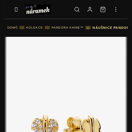
DOMŮ
::
KOLEKCE
::
PANDORA SHINE™
::
NÁUŠNICE PANDORA 