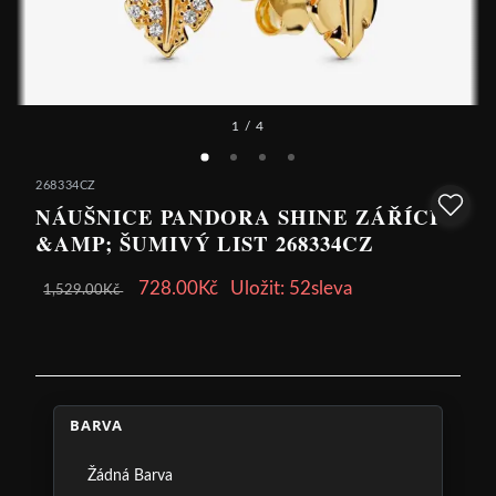
1
/ 4
268334CZ
NÁUŠNICE PANDORA SHINE ZÁŘÍCÍ
&AMP; ŠUMIVÝ LIST 268334CZ
728.00Kč
Uložit: 52sleva
1,529.00Kč
BARVA
Žádná Barva