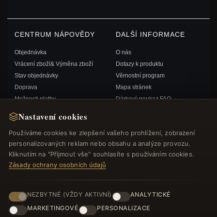
CENTRUM NÁPOVĚDY
DALŠÍ INFORMACE
Objednávka
O nás
Vrácení zboží& Výměna zboží
Dotazy k produktu
Stav objednávky
Věrnostní program
Doprava
Mapa stránek
Možnosti platby
Dárkový poukaz FAQ
Můj účet& Odměny
Slevové kupóny
Nastavení cookies
Kontaktujte nás
Odhlášení z odběru zpravodaje
Používáme cookies ke zlepšení vašeho prohlížení, zobrazení
personalizovaných reklam nebo obsahu a analýze provozu.
RYCHLÉ ODKAZY
SLEDUJTE NÁS
Kliknutím na "Přijmout vše" souhlasíte s používáním cookies.
Zásady ochrany osobních údajů
Nové produkty
Speciální nabídky
ZPŮSOBY PLATBY
Blog
NEZBYTNÉ (VŽDY AKTIVNÍ)
ANALYTICKÉ
Recenze
MARKETINGOVÉ
PERSONALIZACE
Přihlásit se