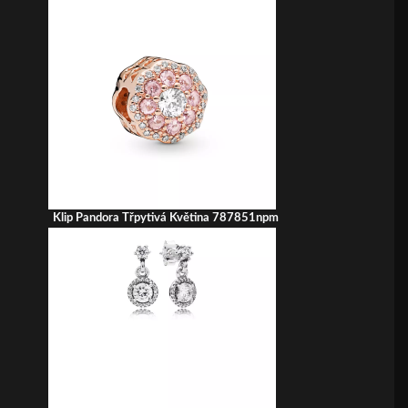
Klip Pandora Třpytivá Květina 787851npm