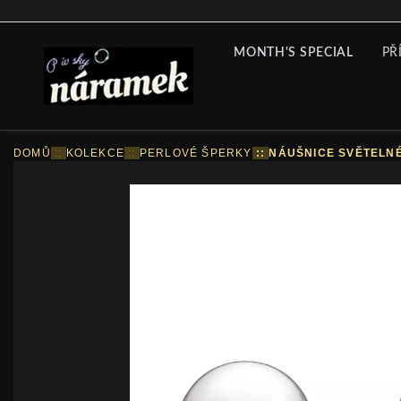
MONTH'S SPECIAL
PŘ
DOMŮ
::
KOLEKCE
::
PERLOVÉ ŠPERKY
::
NÁUŠNICE SVĚTELN