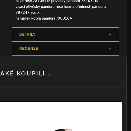
pavé rose 781051cz přívěsky pandora 781051cz
visací přívěsky pandora rose hearts přednosti pandora
787247nlcmx
náramek kotva pandora r900104
DETAILY
RECENZE
AKÉ KOUPILI...