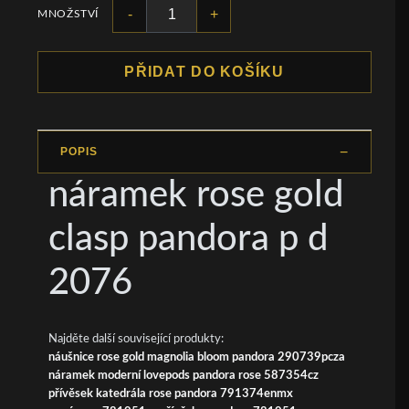
-
+
MNOŽSTVÍ
PŘIDAT DO KOŠÍKU
POPIS
náramek rose gold
clasp pandora p d
2076
Najděte další související produkty:
náušnice rose gold magnolia bloom pandora 290739pcza
náramek moderní lovepods pandora rose 587354cz
přívěsek katedrála rose pandora 791374enmx