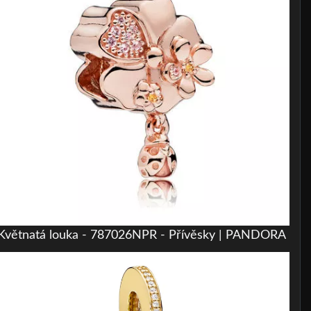
Květnatá louka - 787026NPR - Přívěsky | PANDORA