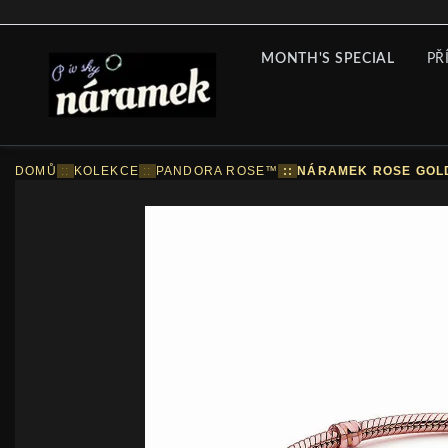
MONTH'S SPECIAL
PŘ
DOMŮ
::
KOLEKCE
::
PANDORA ROSE™
::
NÁRAMEK ROSE GOL