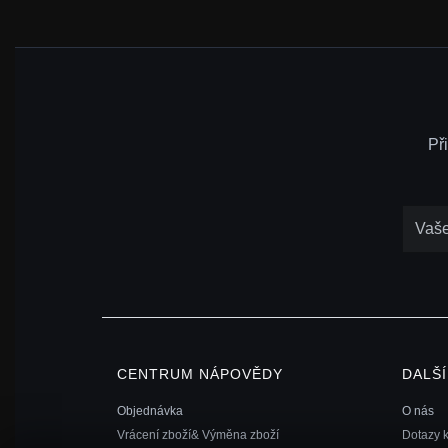
Př
CENTRUM NÁPOVĚDY
DALŠ
Objednávka
O nás
Vrácení zboží& Výměna zboží
Dotazy 