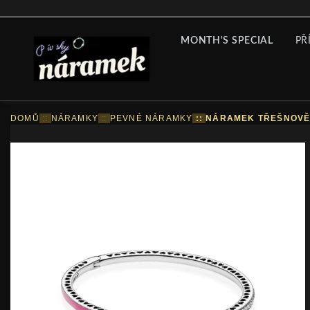
MONTH'S SPECIAL
PŘ
DOMŮ
::
NÁRAMKY
::
PEVNÉ NÁRAMKY
::
NÁRAMEK TŘEŠNOVE