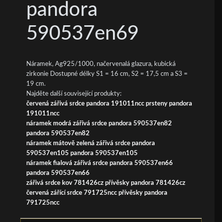
pandora
590537en69
Náramek, Ag925/1000, načervenalá glazura, kubická
zirkonie Dostupné délky S1 = 16 cm, S2 = 17,5 cm a S3 =
19 cm.
Najděte další související produkty:
červená zářivá srdce pandora 191011ncc prsteny pandora
191011ncc
náramek modrá zářivá srdce pandora 590537en82
pandora 590537en82
náramek mátově zelená zářivá srdce pandora
590537en105 pandora 590537en105
náramek fialová zářivá srdce pandora 590537en66
pandora 590537en66
zářivá srdce kov 781426cz přívěsky pandora 781426cz
červená zářící srdce 791725ncc přívěsky pandora
791725ncc