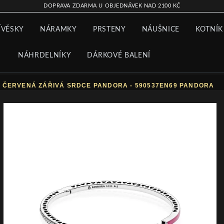
DOPRAVA ZDARMA U OBJEDNÁVEK NAD 2100 KČ
ÍVĚSKY
NÁRAMKY
PRSTENY
NÁUŠNICE
KOTNÍK
NÁHRDELNÍKY
DÁRKOVÉ BALENÍ
̌ ČERVENÁ ZÁŘIVÁ SRDCE PANDORA - 590537EN69 PANDORA