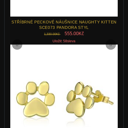
STŘÍBRNÉ PECKOVÉ NÁUŠNICE NAUGHTY KITTEN
SCE073 PANDORA STYL
555.00Kč
1,330.00Kč
Uložit: 58sleva