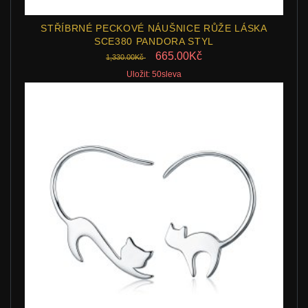
STŘÍBRNÉ PECKOVÉ NÁUŠNICE RŮŽE LÁSKA
SCE380 PANDORA STYL
665.00Kč
1,330.00Kč
Uložit: 50sleva