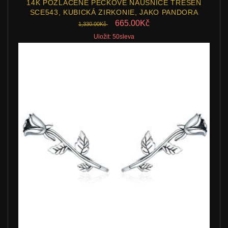
14K POZLACENÉ PECKOVÉ NÁUŠNICE TŘEŠEŇ
SCE543, KUBICKÁ ZIRKONIE, JAKO PANDORA
665.00Kč
1,330.00Kč
Uložit: 50sleva