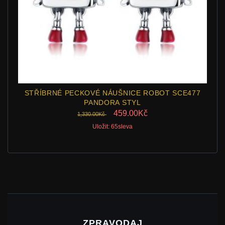
STŘÍBRNÉ PECKOVÉ NÁUŠNICE ROBOT SCE477
PANDORA STYL
459.00Kč
1,330.00Kč
Uložit: 65sleva
ZPRAVODAJ