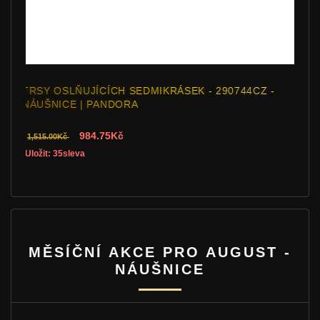
CH SEDMIKRÁSEK - 290744CZ -
DUBNOVÉ KAPKY - 290738RC
ORA
PANDORA
č
750.75Kč
1,155.00Kč
Uložit: 35sleva
MĚSÍČNÍ AKCE PRO AUGUST -
NÁUŠNICE