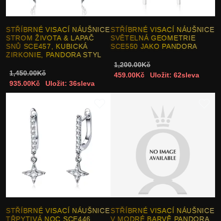
STŘÍBRNÉ VISACÍ NÁUŠNICE
STŘÍBRNÉ VISACÍ NÁUŠNICE
STROM ŽIVOTA & LAPAČ
SVĚTELNÁ GEOMETRIE
SNŮ SCE457, KUBICKÁ
SCE550 JAKO PANDORA
ZIRKONIE, PANDORA STYL
1,200.00Kč
1,450.00Kč
459.00Kč
Uložit: 62sleva
935.00Kč
Uložit: 36sleva
STŘÍBRNÉ VISACÍ NÁUŠNICE
STŘÍBRNÉ VISACÍ NÁUŠNICE
TŘPYTIVÁ NOC SCE446,
V MODRÉ BARVĚ PANDORA