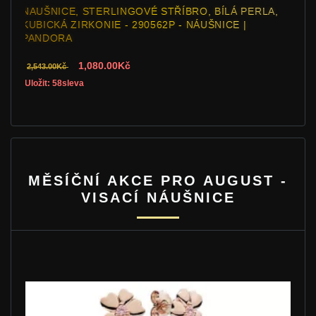
NAUŠNICE, STERLINGOVÉ STŘÍBRO, BÍLÁ PERLA,
KUBICKÁ ZIRKONIE - 290562P - NÁUŠNICE |
PANDORA
1,080.00Kč
2,543.00Kč
Uložit: 58sleva
MĚSÍČNÍ AKCE PRO AUGUST -
VISACÍ NÁUŠNICE