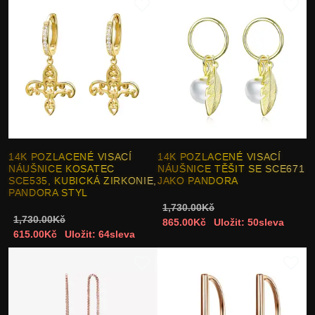
14K POZLACENÉ VISACÍ
14K POZLACENÉ VISACÍ
NÁUŠNICE KOSATEC
NÁUŠNICE TĚŠIT SE SCE671
SCE535, KUBICKÁ ZIRKONIE,
JAKO PANDORA
PANDORA STYL
1,730.00Kč
1,730.00Kč
865.00Kč
Uložit: 50sleva
615.00Kč
Uložit: 64sleva