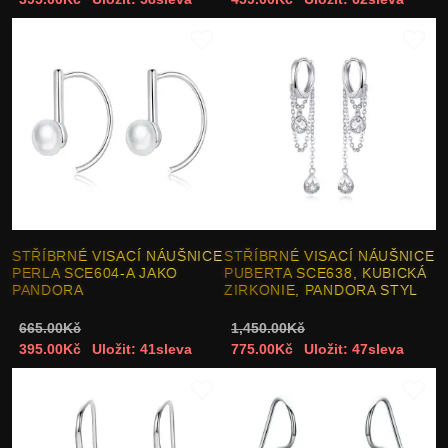
STŘÍBRNÉ VISACÍ NÁUŠNICE
STŘÍBRNÉ VISACÍ NÁUŠNICE
PERLA SCE604-A JAKO
PUBERTA SCE638, KUBICKÁ
PANDORA
ZIRKONIE, PANDORA STYL
665.00Kč
1,450.00Kč
395.00Kč
Uložit: 41sleva
775.00Kč
Uložit: 47sleva