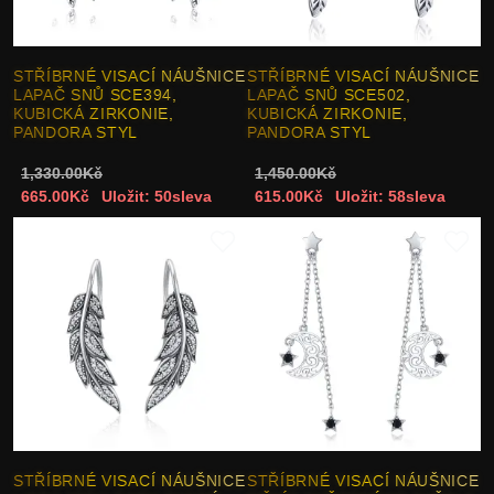
STŘÍBRNÉ VISACÍ NÁUŠNICE
STŘÍBRNÉ VISACÍ NÁUŠNICE
LAPAČ SNŮ SCE394,
LAPAČ SNŮ SCE502,
KUBICKÁ ZIRKONIE,
KUBICKÁ ZIRKONIE,
PANDORA STYL
PANDORA STYL
1,330.00Kč
1,450.00Kč
665.00Kč
Uložit: 50sleva
615.00Kč
Uložit: 58sleva
STŘÍBRNÉ VISACÍ NÁUŠNICE
STŘÍBRNÉ VISACÍ NÁUŠNICE