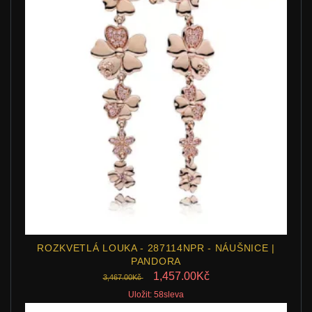
ROZKVETLÁ LOUKA - 287114NPR - NÁUŠNICE |
PANDORA
1,457.00Kč
3,467.00Kč
Uložit: 58sleva