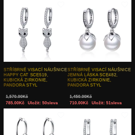
STŘÍBRNÉ VISACÍ NÁUŠNICE
STŘÍBRNÉ VISACÍ NÁUŠNICE
HAPPY CAT SCE519,
JEMNÁ LÁSKA SCE482,
KUBICKÁ ZIRKONIE,
KUBICKÁ ZIRKONIE,
PANDORA STYL
PANDORA STYL
1,570.00Kč
1,450.00Kč
785.00Kč
Uložit: 50sleva
710.00Kč
Uložit: 51sleva