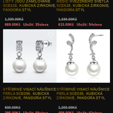
LISTY JSOU ZAMILOVANÉ
MĚSÍC HVĚZDNÉHO SVĚTLA
SCE215, KUBICKÁ ZIRKONIE,
SCE528, KUBICKÁ ZIRKONIE,
PANDORA STYL
PANDORA STYL
1,330.00Kč
1,330.00Kč
869.00Kč
Uložit: 35sleva
615.00Kč
Uložit: 54sleva
STŘÍBRNÉ VISACÍ NÁUŠNICE
STŘÍBRNÉ VISACÍ NÁUŠNICE
PERLA SCE006, KUBICKÁ
PERLA SCE035, KUBICKÁ
ZIRKONIE, PANDORA STYL
ZIRKONIE, PANDORA STYL
930.00Kč
1,200.00Kč
395.00Kč
Uložit: 58sleva
459.00Kč
Uložit: 62sleva