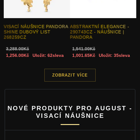
VISACÍ NÁUŠNICE PANDORA
ABSTRAKTNÍ ELEGANCE -
SHINE DUBOVÝ LIST
290743CZ - NÁUŠNICE |
268259CZ
PANDORA
3,288.00Kč
1,541.00Kč
1,256.00Kč
Uložit: 62sleva
1,001.65Kč
Uložit: 35sleva
ZOBRAZIT VÍCE
NOVÉ PRODUKTY PRO AUGUST -
VISACÍ NÁUŠNICE