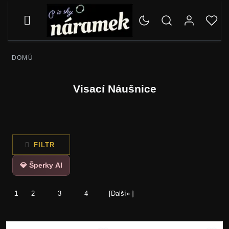
DOMŮ
Visací Náušnice
FILTR
💎 Šperky AI
1
2
3
4
[Další» ]