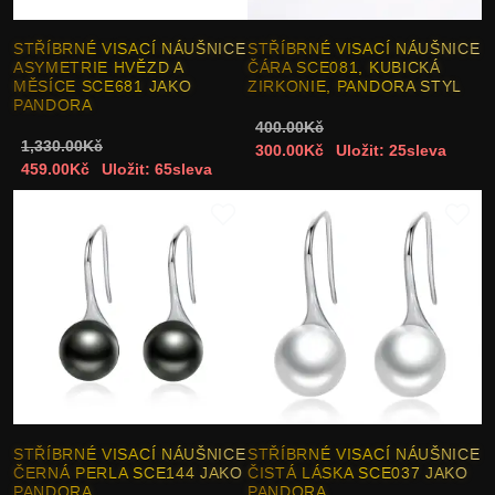
STŘÍBRNÉ VISACÍ NÁUŠNICE
STŘÍBRNÉ VISACÍ NÁUŠNICE
ASYMETRIE HVĚZD A
ČÁRA SCE081, KUBICKÁ
MĚSÍCE SCE681 JAKO
ZIRKONIE, PANDORA STYL
PANDORA
400.00Kč
1,330.00Kč
300.00Kč
Uložit: 25sleva
459.00Kč
Uložit: 65sleva
STŘÍBRNÉ VISACÍ NÁUŠNICE
STŘÍBRNÉ VISACÍ NÁUŠNICE
ČERNÁ PERLA SCE144 JAKO
ČISTÁ LÁSKA SCE037 JAKO
PANDORA
PANDORA