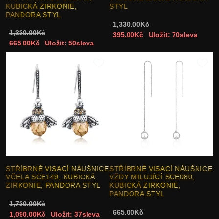
KUBICKÁ ZIRKONIE,
STYL
PANDORA STYL
1,330.00Kč
1,330.00Kč
395.00Kč
Uložit: 70sleva
665.00Kč
Uložit: 50sleva
STŘÍBRNÉ VISACÍ NÁUŠNICE
STŘÍBRNÉ VISACÍ NÁUŠNICE
VČELA SCE149, KUBICKÁ
VŽDY MILUJÍCÍ SCE080,
ZIRKONIE, PANDORA STYL
KUBICKÁ ZIRKONIE,
PANDORA STYL
1,730.00Kč
665.00Kč
1,090.00Kč
Uložit: 37sleva