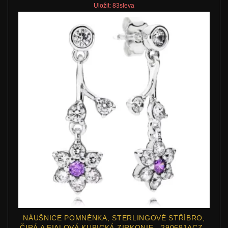
Uložit: 83sleva
NÁUŠNICE POMNĚNKA, STERLINGOVÉ STŘÍBRO,
ČIRÁ A FIALOVÁ KUBICKÁ ZIRKONIE - 290691ACZ -