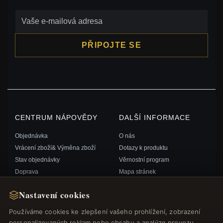
PŘIPOJTE SE
CENTRUM NÁPOVĚDY
DALŠÍ INFORMACE
Objednávka
O nás
Vrácení zboží& Výměna zboží
Dotazy k produktu
Stav objednávky
Věrnostní program
Doprava
Mapa stránek
Možnosti platby
Dárkový poukaz FAQ
Nastavení cookies
Můj účet& Odměny
Slevové kupóny
Kontaktujte nás
Odhlášení z odběru zpravodaje
Používáme cookies ke zlepšení vašeho prohlížení, zobrazení
personalizovaných reklam nebo obsahu a analýze provozu.