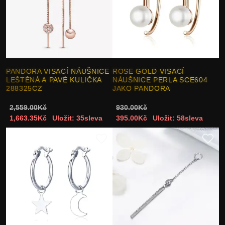
PANDORA VISACÍ NÁUŠNICE
ROSE GOLD VISACÍ
LEŠTĚNÁ A PAVÉ KULIČKA
NÁUŠNICE PERLA SCE604
288325CZ
JAKO PANDORA
2,559.00Kč
930.00Kč
1,663.35Kč
Uložit: 35sleva
395.00Kč
Uložit: 58sleva