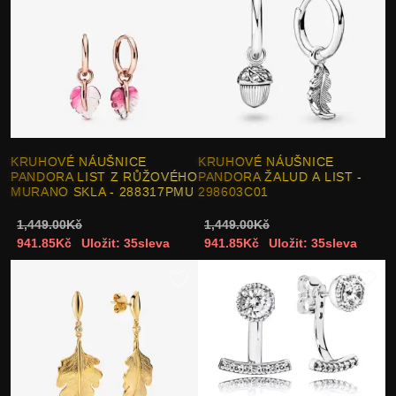
KRUHOVÉ NÁUŠNICE
KRUHOVÉ NÁUŠNICE
PANDORA LIST Z RŮŽOVÉHO
PANDORA ŽALUD A LIST -
MURANO SKLA - 288317PMU
298603C01
1,449.00Kč
1,449.00Kč
941.85Kč
Uložit: 35sleva
941.85Kč
Uložit: 35sleva