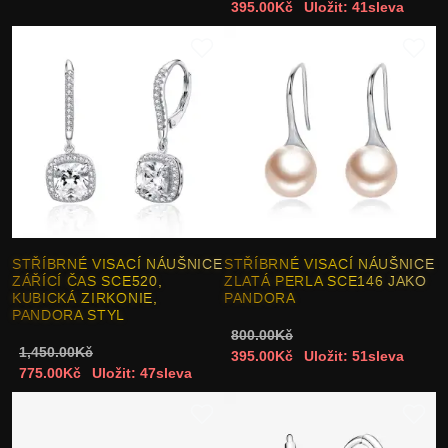
395.00Kč
Uložit: 41sleva
STŘÍBRNÉ VISACÍ NÁUŠNICE
STŘÍBRNÉ VISACÍ NÁUŠNICE
ZÁŘÍCÍ ČAS SCE520,
ZLATÁ PERLA SCE146 JAKO
KUBICKÁ ZIRKONIE,
PANDORA
PANDORA STYL
800.00Kč
1,450.00Kč
395.00Kč
Uložit: 51sleva
775.00Kč
Uložit: 47sleva