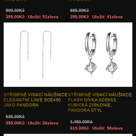
800.00Kč
665.00Kč
395.00Kč
Uložit: 51sleva
395.00Kč
Uložit: 41sleva
STŘÍBRNÉ VISACÍ NÁUŠNICE
STŘÍBRNÉ VISACÍ NÁUŠNICE
ELEGANTNÍ LINIE SCE490
FLASH DÍVKA SCE553,
JAKO PANDORA
KUBICKÁ ZIRKONIE,
PANDORA STYL
535.00Kč
1,450.00Kč
395.00Kč
Uložit: 26sleva
615.00Kč
Uložit: 58sleva