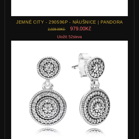
JEMNÉ CITY - 290596P - NÁUŠNICE | PANDORA
979.00Kč
2,029.00Kč
Uložit: 52sleva