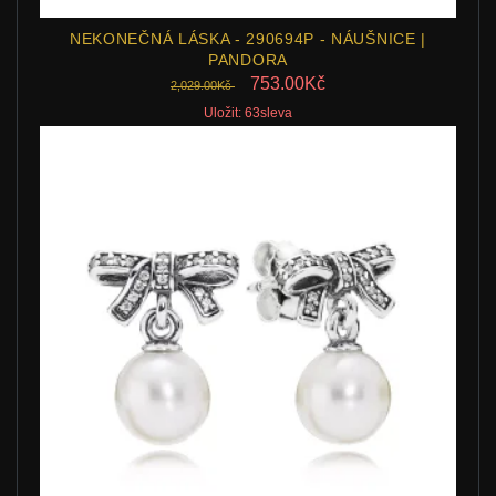
NEKONEČNÁ LÁSKA - 290694P - NÁUŠNICE |
PANDORA
753.00Kč
2,029.00Kč
Uložit: 63sleva