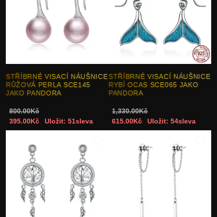
STŘÍBRNÉ VISACÍ NÁUŠNICE
STŘÍBRNÉ VISACÍ NÁUŠNICE
RŮŽOVÁ PERLA SCE145
RYBÍ OCAS SCE065 JAKO
JAKO PANDORA
PANDORA
800.00Kč
1,330.00Kč
395.00Kč
Uložit: 51sleva
615.00Kč
Uložit: 54sleva