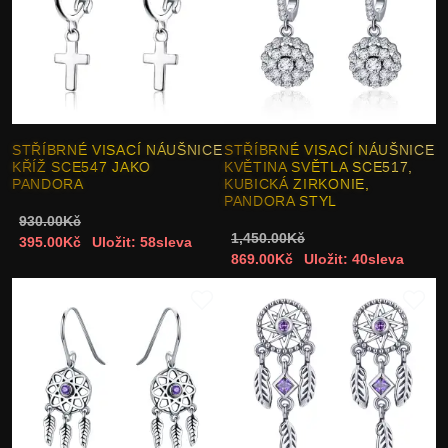
STŘÍBRNÉ VISACÍ NÁUŠNICE
STŘÍBRNÉ VISACÍ NÁUŠNICE
KŘÍŽ SCE547 JAKO
KVĚTINA SVĚTLA SCE517,
PANDORA
KUBICKÁ ZIRKONIE,
PANDORA STYL
930.00Kč
1,450.00Kč
395.00Kč
Uložit: 58sleva
869.00Kč
Uložit: 40sleva