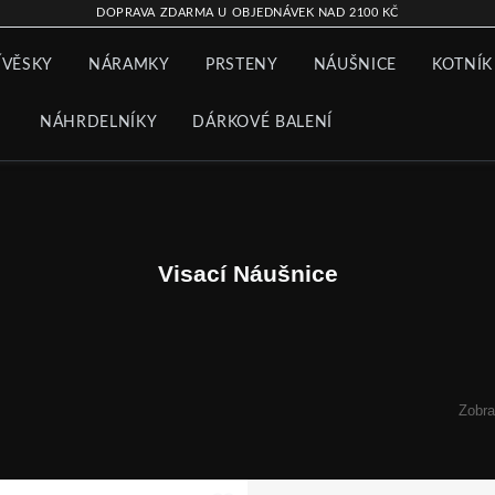
DOPRAVA ZDARMA U OBJEDNÁVEK NAD 2100 KČ
ÍVĚSKY
NÁRAMKY
PRSTENY
NÁUŠNICE
KOTNÍK
NÁHRDELNÍKY
DÁRKOVÉ BALENÍ
Visací Náušnice
Zobra